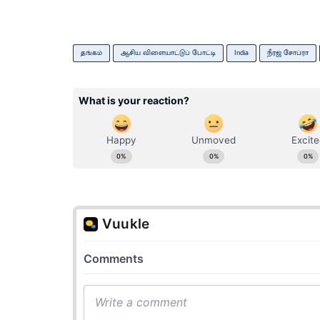
தங்கம்
ஆசிய விளையாட்டுப் போட்டி
India
நீரஜ் சோப்ரா