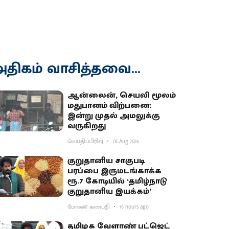
திகம் வாசித்தவை...
ஆன்லைன், செயலி மூலம்
மதுபானம் விற்பனை:
இன்று முதல் அமலுக்கு
வருகிறது
செய்திப்பிரிவு
05 Aug 2026
குறுதானிய சாகுபடி
பரப்பை இருமடங்காக்க
ரூ.7 கோடியில் ‘தமிழ்நாடு
குறுதானிய இயக்கம்’
மோகன் கணபதி
16 hours ago
தமிழக வேளாண் பட்ஜெட்