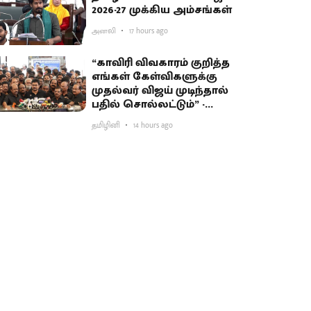
2026-27 முக்கிய அம்சங்கள்
அனலி
17 hours ago
“காவிரி விவகாரம் குறித்த
எங்கள் கேள்விகளுக்கு
முதல்வர் விஜய் முடிந்தால்
பதில் சொல்லட்டும்” -
உதயநிதி சவால்
தமிழினி
14 hours ago