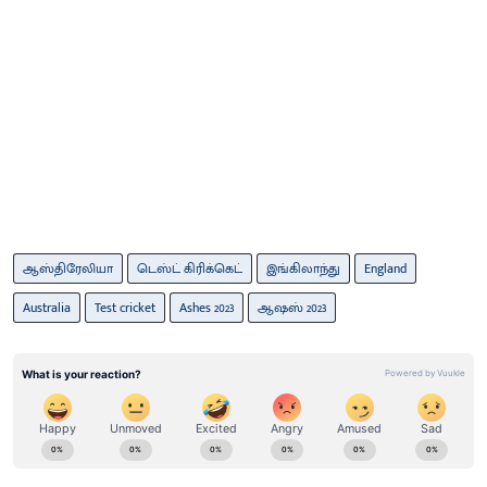
ஆஸ்திரேலியா
டெஸ்ட் கிரிக்கெட்
இங்கிலாந்து
England
Australia
Test cricket
Ashes 2023
ஆஷஸ் 2023