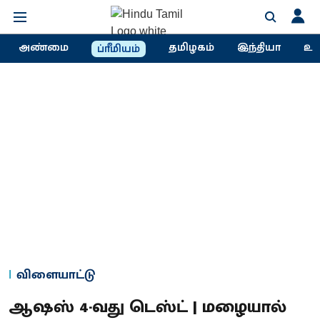
அண்மை
தமிழகம்
இந்தியா
உல
ப்ரீமியம்
விளையாட்டு
ஆஷஸ் 4-வது டெஸ்ட் | மழையால்