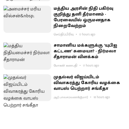
மத்திய அரசின் நிதி பகிர்வு
குறித்து தனி தீர்மானம் -
பேரவையில் ஒருமனதாக
நிறைவேற்றம்
செய்திப்பிரிவு
17 hours ago
சாமானிய மக்களுக்கு ‘யுபிஐ
கட்டண’ சுமையா? - நிர்மலா
சீதாராமன் விளக்கம்
மோகன் கணபதி
17 hours ago
முதல்வர் விஜய்யிடம்
விவாகரத்து கோரிய வழக்கை
வாபஸ் பெற்றார் சங்கீதா
ஆர்.பாலசரவணக்குமார்
18 hours ago