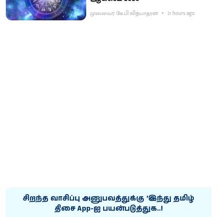
முனைவர் கே.பி.வித்யாதரன்
21 hours ago
சிறந்த வாசிப்பு அனுபவத்துக்கு ‘இந்து தமிழ்
திசை App-ஐ பயன்படுத்துக..!