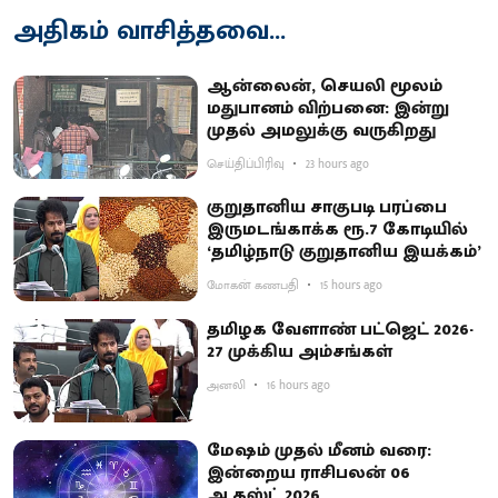
அதிகம் வாசித்தவை...
ஆன்லைன், செயலி மூலம்
மதுபானம் விற்பனை: இன்று
முதல் அமலுக்கு வருகிறது
செய்திப்பிரிவு
23 hours ago
குறுதானிய சாகுபடி பரப்பை
இருமடங்காக்க ரூ.7 கோடியில்
‘தமிழ்நாடு குறுதானிய இயக்கம்’
மோகன் கணபதி
15 hours ago
தமிழக வேளாண் பட்ஜெட் 2026-
27 முக்கிய அம்சங்கள்
அனலி
16 hours ago
மேஷம் முதல் மீனம் வரை:
இன்றைய ராசிபலன் 06
ஆகஸ்ட் 2026