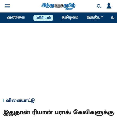
அண்மை
தமிழகம்
இந்தியா
உல
ப்ரீமியம்
விளையாட்டு
இதுதான் ரியான் பராக்: கேலிகளுக்கு