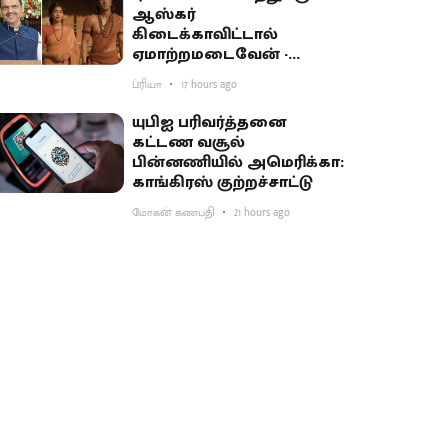
ஆஸ்கர்
கிடைக்காவிட்டால்
ஏமாற்றமடைவேன் -
மகாராஷ்டிர முதல்வர்
ப்ரியா
17 hours ago
பகிர்வு
யுபிஐ பரிவர்த்தனை
கட்டண வசூல்
பின்னணியில் அமெரிக்கா:
காங்கிரஸ் குற்றச்சாட்டு
மோகன் கணபதி
21 hours ago