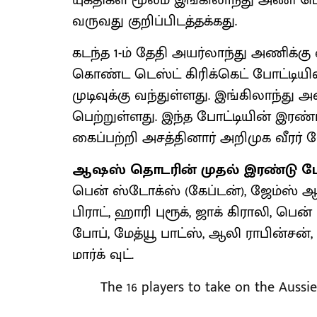
யுக்திகள் மூலம் இங்கிலாந்து அணி டெஸ
வருவது குறிப்பிடத்தக்கது.
கடந்த 1-ம் தேதி அயர்லாந்து அணிக்கு
கொண்ட டெஸ்ட் கிரிக்கெட் போட்டியில்
முடிவுக்கு வந்துள்ளது. இங்கிலாந்து அ
பெற்றுள்ளது. இந்த போட்டியின் இரண
கைப்பற்றி அசத்தினார் அறிமுக வீரர் 
ஆஷஸ் தொடரின் முதல் இரண்டு போட்
பென் ஸ்டோக்ஸ் (கேப்டன்), ஜேம்ஸ் ஆ
பிராட், ஹாரி புரூக், ஜாக் கிராலி, பென
போப், மேத்யூ பாட்ஸ், ஆலி ராபின்சன்
மார்க் வுட்.
The 16 players to take on the Aussi