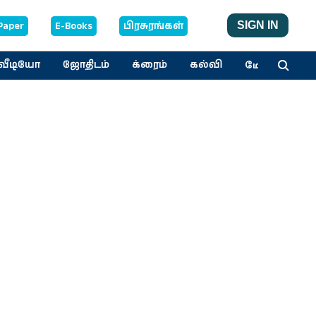
Paper
E-Books
பிரசுரங்கள்
SIGN IN
மேலும்
வீடியோ
ஜோதிடம்
க்ரைம்
கல்வி