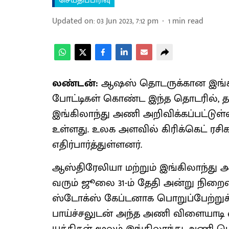
செய்திப்பிரிவு
Updated on
:
03 Jun 2023, 7:12 pm
1
min read
லண்டன்:
ஆஷஸ் தொடருக்கான இங்கில
போட்டிகள் கொண்ட இந்த தொடரில், த
இங்கிலாந்து அணி அறிவிக்கப்பட்டுள்ள
உள்ளது. உலக அளவில் கிரிக்கெட் 
எதிர்பார்த்துள்ளனர்.
ஆஸ்திரேலியா மற்றும் இங்கிலாந்த
வரும் ஜூலை 31-ம் தேதி அன்று நிறை
ஸ்டோக்ஸ் கேப்டனாக பொறுப்பேற்றுக்
பாய்ச்சலுடன் அந்த அணி விளையாடி 