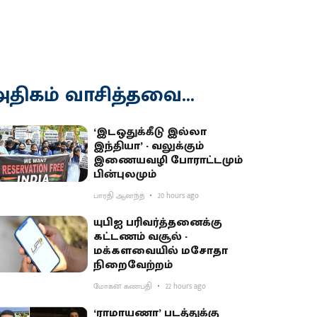
திகம் வாசித்தவை...
‘இடஒதுக்கீடு இல்லா
இந்தியா’ - வலுக்கும்
இணையவழி போராட்டமும்
பின்புலமும்
பாரதி ஆனந்த்
20 hours ago
யுபிஐ பரிவர்த்தனைக்கு
கட்டணம் வசூல் -
மக்களவையில் மசோதா
நிறைவேற்றம்
மோகன் கணபதி
22 hours ago
‘ராமாயணா’ படத்துக்கு