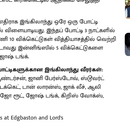
்ட் கிரிக்கெட்டில் ஆதிக்கம் செலுத்தி
 எதிராக இங்கிலாந்து ஒரே ஒரு போட்டி
 விளையாடியது. இந்தப் போட்டி 3 நாட்களில்
ணி 10 விக்கெட்டுகள் வித்தியாசத்தில் வெற்றி
்டாவது இன்னிங்ஸில் 5 விக்கெட்டுகளை
ஜோஷ் டங்க்.
டிகளுக்கான இங்கிலாந்து வீரர்கள்:
ண்டர்சன், ஜானி பேர்ஸ்டோவ், ஸ்டூவர்ட்
் டக்கெட், டான் லாரன்ஸ், ஜாக் லீச், ஆலி
, ஜோ ரூட், ஜோஷ் டங்க், கிறிஸ் வோக்ஸ்,
es at Edgbaston and Lord's