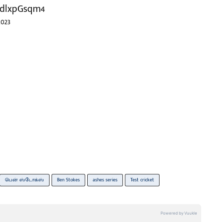
/ndlxpGsqm4
2023
பென் ஸ்டோக்ஸ்
Ben Stokes
ashes series
Test cricket