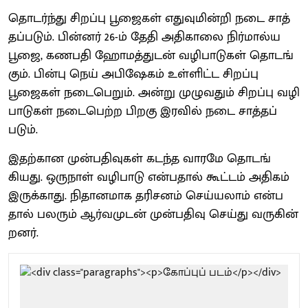
தொடர்ந்து சிறப்பு பூஜைகள் எது​வுமின்றி நடை சாத்​
தப்​படும். பின்​னர் 26-ம் தேதி அதிகாலை நிர்​மால்ய
பூஜை, கணபதி ஹோமத்​துடன் வழி​பாடு​கள் தொடங்​
கும். பின்பு நெய் அபிஷேகம் உள்​ளிட்ட சிறப்பு
பூஜைகள் நடை​பெறும். அன்று முழு​வதும் சிறப்பு வழி​
பாடு​கள் நடை​பெற்ற பிறகு இரவில் நடை சாத்​தப்​
படும்.
இதற்​கான முன்​ப​திவு​கள் கடந்த வாரமே தொடங்​
கியது. ஒரு​நாள் வழி​பாடு என்​ப​தால் கூட்​டம் அதி​கம்
இருக்​காது. நிதான​மாக தரிசனம் செய்​ய​லாம் என்​ப​
தால் பலரும் ஆர்​வ​முடன் முன்​ப​திவு செய்து வரு​கின்​
றனர்.