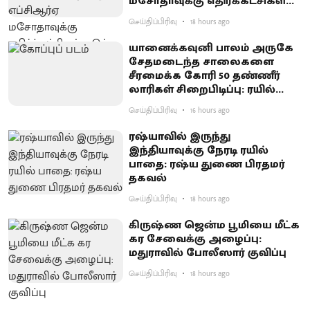
மசோதாவுக்கு எதிர்க்கட்சிகள்
கடும் எதிர்ப்பு
செய்திப்பிரிவு
18 hours ago
யானைக்கவுனி பாலம் அருகே
சேதமடைந்த சாலைகளை
சீரமைக்க கோரி 50 தண்ணீர்
லாரிகள் சிறைபிடிப்பு: ரயில்வே
குடியிருப்புவாசிகள் போராட்டம்
செய்திப்பிரிவு
16 hours ago
ரஷ்யாவில் இருந்து
இந்தியாவுக்கு நேரடி ரயில்
பாதை: ரஷ்ய துணை பிரதமர்
தகவல்
செய்திப்பிரிவு
18 hours ago
கிருஷ்ண ஜென்ம பூமியை மீட்க
கர சேவைக்கு அழைப்பு:
மதுராவில் போலீஸார் குவிப்பு
செய்திப்பிரிவு
18 hours ago