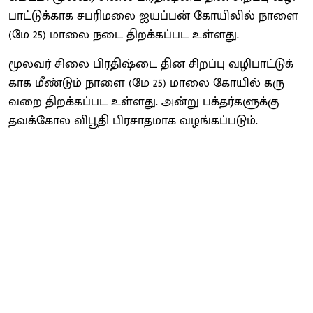
பாட்​டுக்​காக சபரிமலை ஐயப்​பன் கோயி​லில் நாளை
(மே 25) மாலை நடை திறக்​கப்பட உள்​ளது.
மூல​வர் சிலை பிர​திஷ்டை தின சிறப்பு வழி​பாட்​டுக்​
காக மீண்​டும் நாளை (மே 25) மாலை கோயில் கரு​
வறை திறக்​கப்பட உள்​ளது. அன்று பக்​தர்​களுக்கு
தவக்​கோல விபூதி பிர​சாத​மாக வழங்​கப்​படும்.