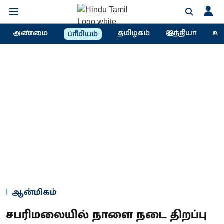
அண்மை
தமிழகம்
இந்தியா
உல
ப்ரீமியம்
ஆன்மிகம்
சபரிமலையில் நாளை நடை திறப்பு