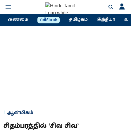
அண்மை
தமிழகம்
இந்தியா
உல
ப்ரீமியம்
ஆன்மிகம்
சிதம்பரத்தில் ‘சிவ சிவ’