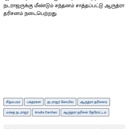
நடராஜருக்கு மீண்டும் சந்தனம் சாத்தப்பட்டு ஆருத்ரா
தரிசனம் நடைபெற்றது.
சிதம்பரம்
பக்தர்கள்
நடராஜர் கோயில்
ஆருத்ரா தரிசனம்
மரகத நடராஜர்
Arudra Darshan
ஆருத்ரா தரிசன தேரோட்டம்