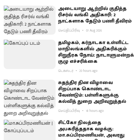
அடையாறு ஆற்றில் குதித்த
ரிசர்வ் வங்கி அதிகாரி: 2
நாட்களாக தேடும் பணி தீவிரம்
செய்திப்பிரிவு
07 Aug 2026
தமிழகம், கர்நாடகா உள்ளிட்ட
மாநிலங்களில் அதிகரிக்கும்
சிறுநீரக நோய்: நாடாளுமன்றக்
குழு எச்சரிக்கை
டெக்ஸ்டர்
20 hours ago
சுதந்திர தின விழாவை
சிறப்பாக கொண்டாட
வேண்டும்: பள்ளிகளுக்கு
கல்வித் துறை அறிவுறுத்தல்
செய்திப்பிரிவு
18 hours ago
சிட்கோ நிலத்தை
அபகரித்ததாக வழக்கு:
மா.சுப்பிரமணியன், அவரது