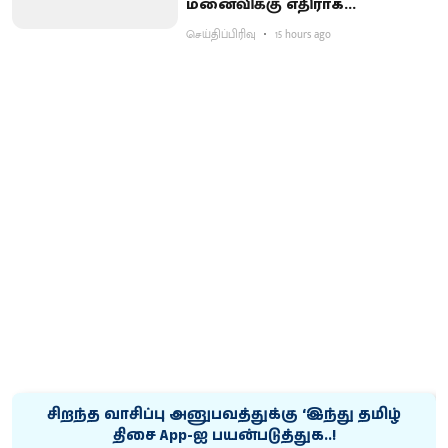
மனைவிக்கு எதிராக
குற்றச்சாட்டு பதிவு
செய்திப்பிரிவு
15 hours ago
சிறந்த வாசிப்பு அனுபவத்துக்கு ‘இந்து தமிழ்
திசை App-ஐ பயன்படுத்துக..!