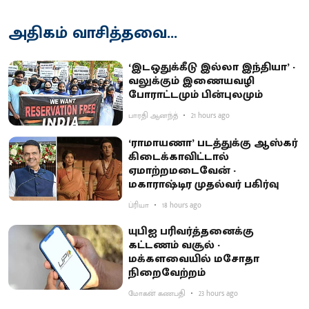
அதிகம் வாசித்தவை...
‘இடஒதுக்கீடு இல்லா இந்தியா’ -
வலுக்கும் இணையவழி
போராட்டமும் பின்புலமும்
பாரதி ஆனந்த்
21 hours ago
‘ராமாயணா’ படத்துக்கு ஆஸ்கர்
கிடைக்காவிட்டால்
ஏமாற்றமடைவேன் -
மகாராஷ்டிர முதல்வர் பகிர்வு
ப்ரியா
18 hours ago
யுபிஐ பரிவர்த்தனைக்கு
கட்டணம் வசூல் -
மக்களவையில் மசோதா
நிறைவேற்றம்
மோகன் கணபதி
23 hours ago