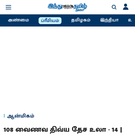
அண்மை
தமிழகம்
இந்தியா
உல
ப்ரீமியம்
ஆன்மிகம்
108 வைணவ திவ்ய தேச உலா - 14 |