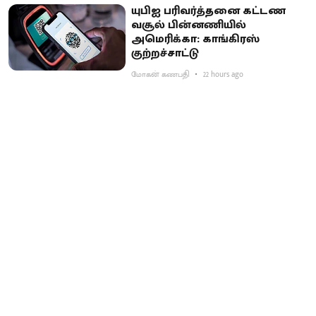
யுபிஐ பரிவர்த்தனை கட்டண
வசூல் பின்னணியில்
அமெரிக்கா: காங்கிரஸ்
குற்றச்சாட்டு
மோகன் கணபதி
22 hours ago