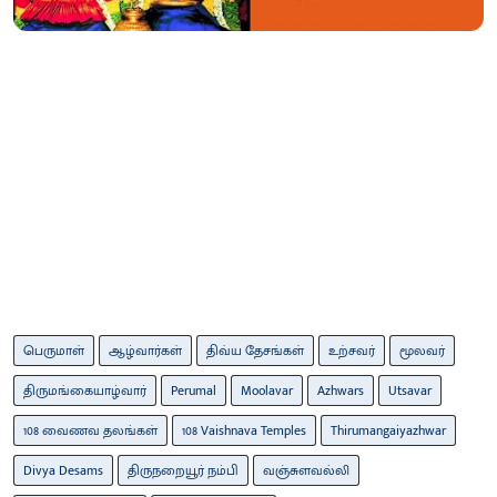
பெருமாள்
ஆழ்வார்கள்
திவ்ய தேசங்கள்
உற்சவர்
மூலவர்
திருமங்கையாழ்வார்
Perumal
Moolavar
Azhwars
Utsavar
108 வைணவ தலங்கள்
108 Vaishnava Temples
Thirumangaiyazhwar
Divya Desams
திருநறையூர் நம்பி
வஞ்சுளவல்லி