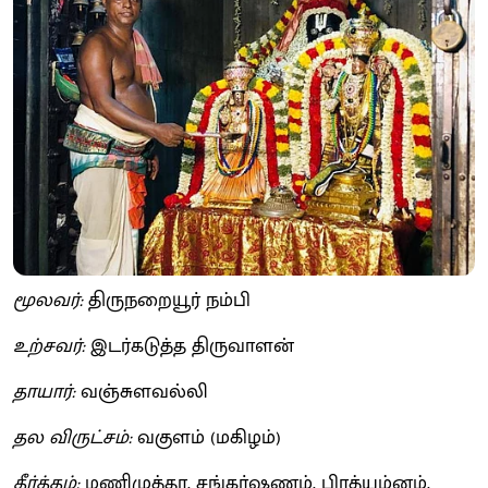
மூலவர்:
திருநறையூர் நம்பி
உற்சவர்:
இடர்கடுத்த திருவாளன்
தாயார்:
வஞ்சுளவல்லி
தல விருட்சம்:
வகுளம் (மகிழம்)
தீர்த்தம்:
மணிமுத்தா, சங்கர்ஷணம், பிரத்யும்னம்,