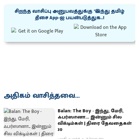
சிறந்த வாசிப்பு அனுபவத்துக்கு ‘இந்து தமிழ்
திசை App-ஐ பயன்படுத்துக..!
அதிகம் வாசித்தவை...
Balan: The Boy - இந்து, மேரி,
ஃபர்ஸானா... இன்னும் சில
விக்டிம்கள் | திரை தேவதைகள்
30
பாரதி ஆனந்த்
18 hours ago