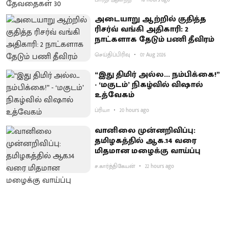
அடையாறு ஆற்றில் குதித்த
ரிசர்வ் வங்கி அதிகாரி: 2
நாட்களாக தேடும் பணி தீவிரம்
செய்திப்பிரிவு
07 Aug 2026
“இது திமிர் அல்ல... நம்பிக்கை!”
- ‘மகுடம்’ நிகழ்வில் விஷால்
உத்வேகம்
ப்ரியா
20 hours ago
வானிலை முன்னறிவிப்பு:
தமிழகத்தில் ஆக.14 வரை
மிதமான மழைக்கு வாய்ப்பு
ச.கார்த்திகேயன்
22 hours ago