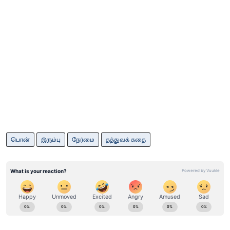
பொன்
இரும்பு
நேர்மை
தத்துவக் கதை