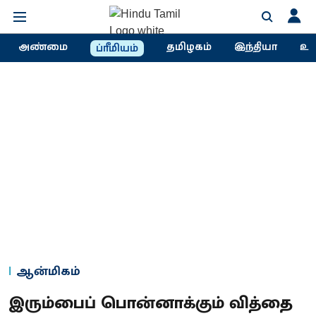
அண்மை
தமிழகம்
இந்தியா
உல
ப்ரீமியம்
ஆன்மிகம்
இரும்பைப் பொன்னாக்கும் வித்தை