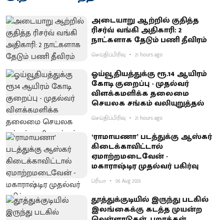
அடையாறு ஆற்றில் குதித்த
ரிசர்வ் வங்கி அதிகாரி: 2
நாட்களாக தேடும் பணி தீவிரம்
செய்திப்பிரிவு
21 hours ago
ஓய்வூதியத்துக்கு ரூ.14 ஆயிரம்
கோடி குறைப்பு - முதல்வர்
விளக்கமளிக்க தலைமை
செயலக சங்கம் வலியுறுத்தல்
செய்திப்பிரிவு
21 hours ago
‘ராமாயணா’ படத்துக்கு ஆஸ்கர்
கிடைக்காவிட்டால்
ஏமாற்றமடைவேன் -
மகாராஷ்டிர முதல்வர் பகிர்வு
ப்ரியா
06 Aug 2026
தூத்துக்குடியில் இருந்து படகில்
இலங்கைக்கு கடத்த முயன்ற
வெள்ளாடுகள், புறாக்கள்