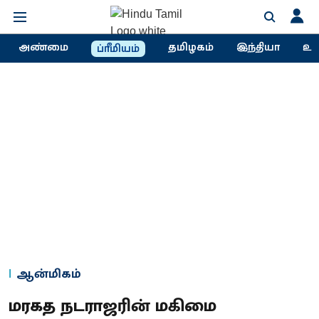
அண்மை
தமிழகம்
இந்தியா
உல
ப்ரீமியம்
ஆன்மிகம்
மரகத நடராஜரின் மகிமை