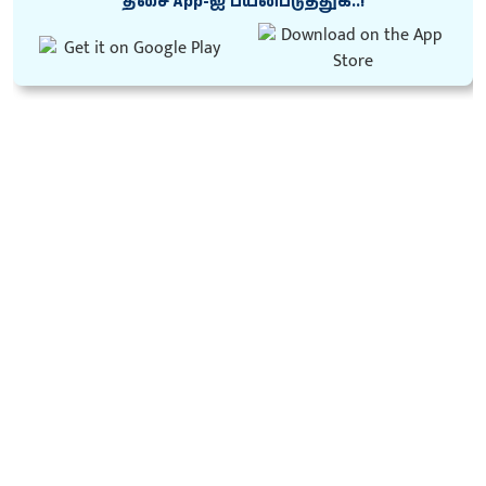
திசை App-ஐ பயன்படுத்துக..!