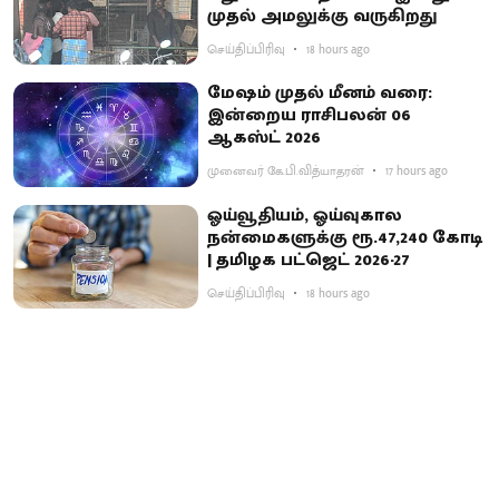
முதல் அமலுக்கு வருகிறது
செய்திப்பிரிவு
18 hours ago
மேஷம் முதல் மீனம் வரை:
இன்றைய ராசிபலன் 06
ஆகஸ்ட் 2026
முனைவர் கே.பி.வித்யாதரன்
17 hours ago
ஓய்வூதியம், ஓய்வுகால
நன்மைகளுக்கு ரூ.47,240 கோடி
| தமிழக பட்ஜெட் 2026-27
செய்திப்பிரிவு
18 hours ago