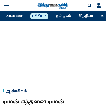
அண்மை
தமிழகம்
இந்தியா
உல
ப்ரீமியம்
ஆன்மிகம்
ராமன் எத்தனை ராமன்