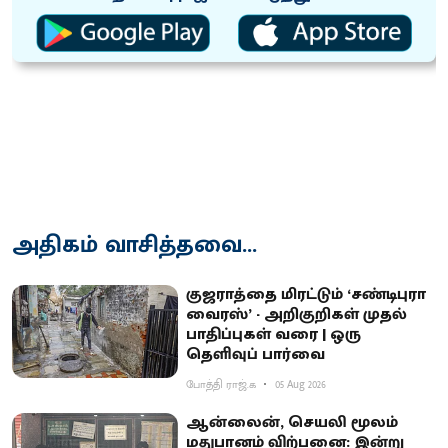
அதிகம் வாசித்தவை...
குஜராத்தை மிரட்டும் ‘சண்டிபுரா
வைரஸ்’ - அறிகுறிகள் முதல்
பாதிப்புகள் வரை | ஒரு
தெளிவுப் பார்வை
போத்தி ராஜ்.க
05 Aug 2026
ஆன்லைன், செயலி மூலம்
மதுபானம் விற்பனை: இன்று