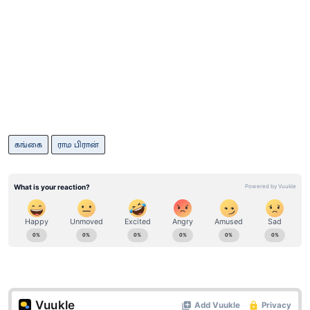
கங்கை
ராம பிரான்