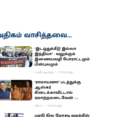
திகம் வாசித்தவை...
‘இடஒதுக்கீடு இல்லா
இந்தியா’ - வலுக்கும்
இணையவழி போராட்டமும்
பின்புலமும்
பாரதி ஆனந்த்
22 hours ago
‘ராமாயணா’ படத்துக்கு
ஆஸ்கர்
கிடைக்காவிட்டால்
ஏமாற்றமடைவேன் -
மகாராஷ்டிர முதல்வர்
ப்ரியா
19 hours ago
பகிர்வு
பழநி நில மோசடி வழக்கில்