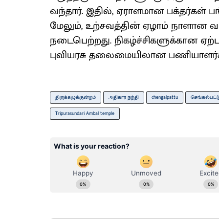
வந்தார். இதில், ஏராளமான பக்தர்கள் 
மேலும், உற்சவத்தின் ஏழாம் நாளான வரும
நடைபெற்றது. நிகழ்ச்சிகளுக்கான ஏ
புவியரசு தலைமையிலான பணியாளர்க
திருக்கழுக்குன்றம்
அதிகார நந்தி
chengalpattu
செங்கல்பட்ட
Tripurasundari Ambal temple