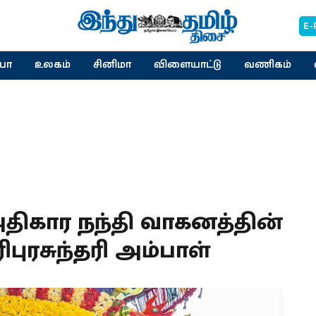
E-
யா
உலகம்
சினிமா
விளையாட்டு
வணிகம்
 அதிகார நந்தி வாகனத்தின்
ிபுரசுந்தரி அம்பாள்