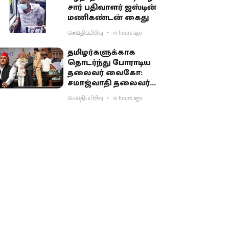
சார் பதிவாளர் ஜஸ்டின்
மணிகண்டன் கைது
செய்திப்பிரிவு
14 hours ago
தமிழர்களுக்காக
தொடர்ந்து போராடிய
தலைவர் வைகோ:
சமாஜ்வாதி தலைவர்
அகிலேஷ் புகழாரம்
செய்திப்பிரிவு
16 hours ago