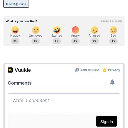
மகா உற்சவம்