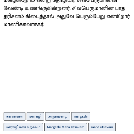
மகிழ்கிறோம் என்று தோழியர், சிவபெருமானை
வேண்டி வணங்குகின்றனர். சிவபெருமானின் பாத
தரிசனம் கிடைத்தால் அதுவே பெரும்பேறு என்கிறார்
மாணிக்கவாசகர்.
கண்ணன்
மார்கழி
அருள்மழை
margazhi
மார்கழி மகா உற்சவம்
Margazhi Maha Utsavam
maha utsavam