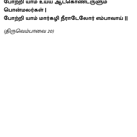
போற்றி யாம் உய்ய ஆட்கொண்டருளும்
பொன்மலர்கள் |
போற்றி யாம் மார்கழி நீராடேலோர் எம்பாவாய் ||
(திருவெம்பாவை 20)