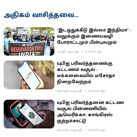
அதிகம் வாசித்தவை...
‘இடஒதுக்கீடு இல்லா இந்தியா’ -
வலுக்கும் இணையவழி
போராட்டமும் பின்புலமும்
பாரதி ஆனந்த்
16 hours ago
யுபிஐ பரிவர்த்தனைக்கு
கட்டணம் வசூல் -
மக்களவையில் மசோதா
நிறைவேற்றம்
மோகன் கணபதி
19 hours ago
யுபிஐ பரிவர்த்தனை கட்டண
வசூல் பின்னணியில்
அமெரிக்கா: காங்கிரஸ்
குற்றச்சாட்டு
மோகன் கணபதி
18 hours ago