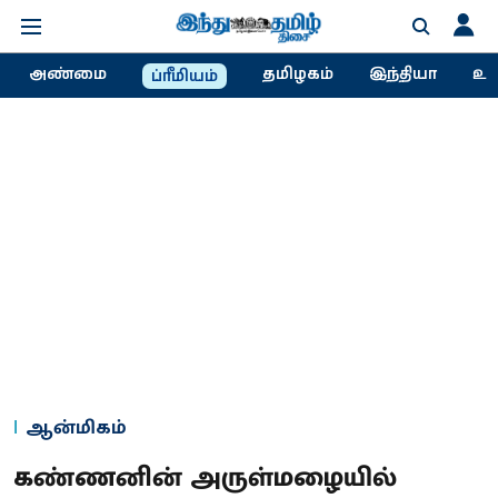
அண்மை
தமிழகம்
இந்தியா
உல
ப்ரீமியம்
ஆன்மிகம்
கண்ணனின் அருள்மழையில்