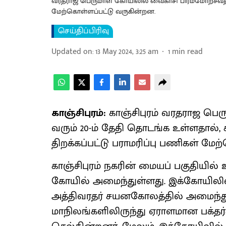
வரதராஜ பெருமாள் கோயிலில் வைகாசி பிரம்மோற்சவத் துக
மேற்கொள்ளப்பட்டு வருகின்றன.
செய்திப்பிரிவு
Updated on
:
13 May 2024, 3:25 am
1
min read
காஞ்சிபுரம்:
காஞ்சிபுரம் வரதராஜ பெ
வரும் 20-ம் தேதி தொடங்க உள்ளதால், 
திறக்கப்பட்டு பராமரிப்பு பணிகள் மே
காஞ்சிபுரம் நகரின் மையப் பகுதியில்
கோயில் அமைந்துள்ளது. இக்கோயிலில்,
அத்திவரதர் சயனகோலத்தில் அமைந்துள
மாநிலங்களிலிருந்து ஏராளமான பக்தர்க