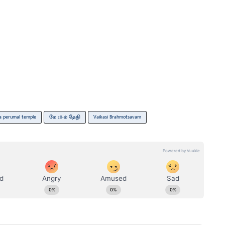
a perumal temple
மே 20-ம் தேதி
Vaikasi Brahmotsavam