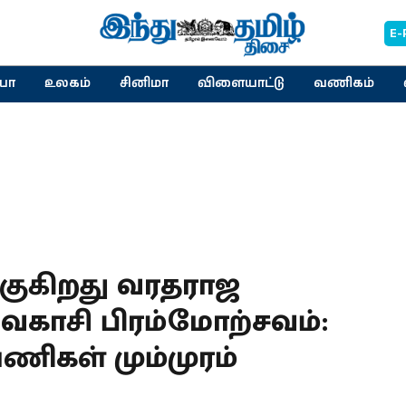
E-
யா
உலகம்
சினிமா
விளையாட்டு
வணிகம்
்குகிறது வரதராஜ
காசி பிரம்மோற்சவம்:
 பணிகள் மும்முரம்