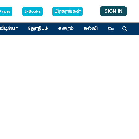
Paper
E-Books
பிரசுரங்கள்
SIGN IN
மேலும்
வீடியோ
ஜோதிடம்
க்ரைம்
கல்வி