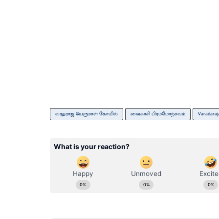
வரதராஜ பெருமாள் கோயில்
வைகாசி பிரம்மோற்சவம்
Varadaraj