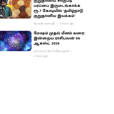
குறுதானிய சாகுபடி
பரப்பை இருமடங்காக்க
ரூ.7 கோடியில் ‘தமிழ்நாடு
குறுதானிய இயக்கம்’
மோகன் கணபதி
15 hours ago
மேஷம் முதல் மீனம் வரை:
இன்றைய ராசிபலன் 06
ஆகஸ்ட் 2026
முனைவர் கே.பி.வித்யாதரன்
21 hours ago