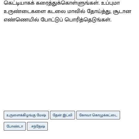
கெட்டியாகக் கரைத்துக்கொள்ளுங்கள். உப்புமா
உருண்டைகளை கடலை மாவில் தோய்த்து, சூடான
எண்ணெயில் போட்டுப் பொரித்தெடுங்கள்.
உருளைக்கிழங்கு மேஷ்
தேன் இட்லி
கோவா கொழுக்கட்டை
போண்டா
. சந்தேஷ்