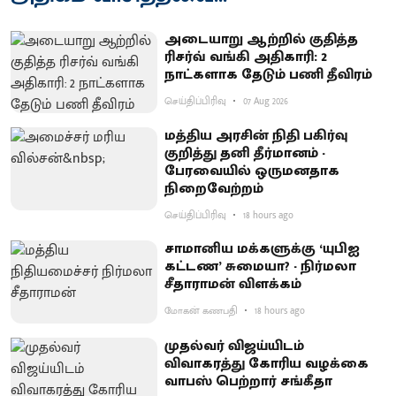
அடையாறு ஆற்றில் குதித்த
ரிசர்வ் வங்கி அதிகாரி: 2
நாட்களாக தேடும் பணி தீவிரம்
செய்திப்பிரிவு
07 Aug 2026
மத்திய அரசின் நிதி பகிர்வு
குறித்து தனி தீர்மானம் -
பேரவையில் ஒருமனதாக
நிறைவேற்றம்
செய்திப்பிரிவு
18 hours ago
சாமானிய மக்களுக்கு ‘யுபிஐ
கட்டண’ சுமையா? - நிர்மலா
சீதாராமன் விளக்கம்
மோகன் கணபதி
18 hours ago
முதல்வர் விஜய்யிடம்
விவாகரத்து கோரிய வழக்கை
வாபஸ் பெற்றார் சங்கீதா