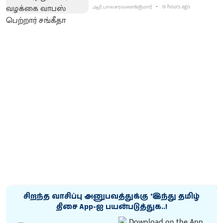
ஆர்.பாலசரவணக்குமார்
19 hours ago
சிறந்த வாசிப்பு அனுபவத்துக்கு ‘இந்து தமிழ்
திசை App-ஐ பயன்படுத்துக..!