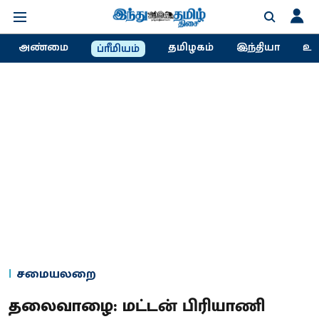
அண்மை
தமிழகம்
இந்தியா
உல
ப்ரீமியம்
சமையலறை
தலைவாழை: மட்டன் பிரியாணி