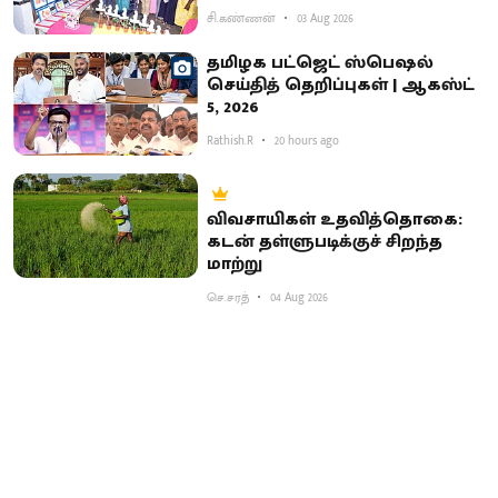
சி.கண்ணன்
03 Aug 2026
தமிழக பட்ஜெட் ஸ்பெஷல்
செய்தித் தெறிப்புகள் | ஆகஸ்ட்
5, 2026
Rathish.R
20 hours ago
விவசாயிகள் உதவித்தொகை:
கடன் தள்ளுபடிக்குச் சிறந்த
மாற்று
செ.சரத்
04 Aug 2026