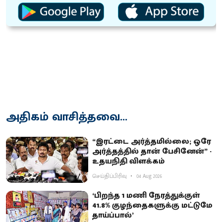
அதிகம் வாசித்தவை...
“இரட்டை அர்த்தமில்லை; ஒரே
அர்த்தத்தில் தான் பேசினேன்” -
உதயநிதி விளக்கம்
செய்திப்பிரிவு
04 Aug 2026
‘பிறந்த 1 மணி நேரத்துக்குள்
41.8% குழந்தைகளுக்கு மட்டுமே
தாய்ப்பால்’