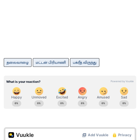
தலைவாழை
மட்டன் பிரியாணி
பக்ரீத் விருந்து