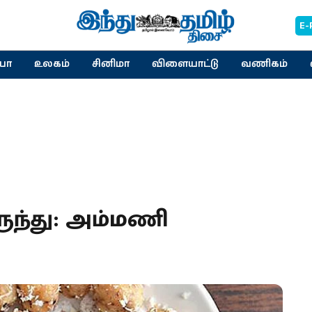
E-
யா
உலகம்
சினிமா
விளையாட்டு
வணிகம்
ிருந்து: அம்மணி