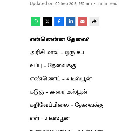
Updated on
:
09 Sep 2018, 7:52 am
1
min read
என்னென்ன தேவை?
அரிசி மாவு – ஒரு கப்
உப்பு – தேவைக்கு
எண்ணெய் – 4 டீஸ்பூன்
கடுகு – அரை டீஸ்பூன்
கறிவேப்பிலை – தேவைக்கு
எள் – 2 டீஸ்பூன்