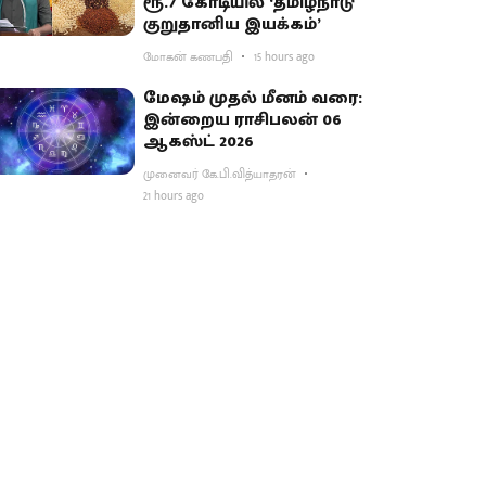
ரூ.7 கோடியில் ‘தமிழ்நாடு
குறுதானிய இயக்கம்’
மோகன் கணபதி
15 hours ago
மேஷம் முதல் மீனம் வரை:
இன்றைய ராசிபலன் 06
ஆகஸ்ட் 2026
முனைவர் கே.பி.வித்யாதரன்
21 hours ago