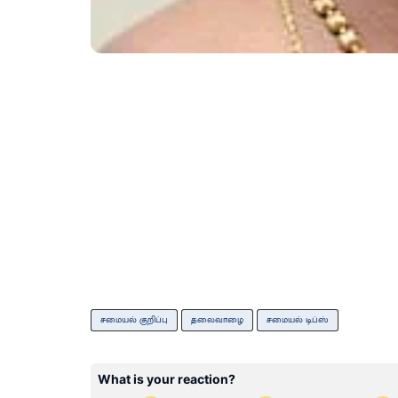
சமையல் குறிப்பு
தலைவாழை
சமையல் டிப்ஸ்