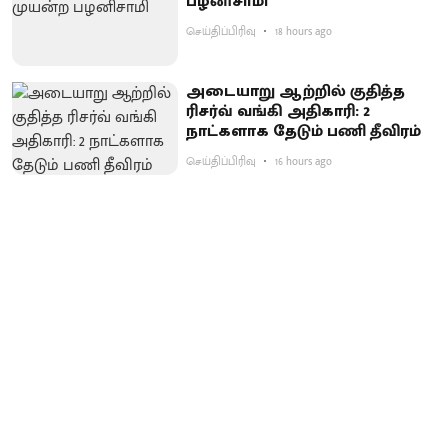
பழனிசாமி
செய்திப்பிரிவு
18 hours ago
அடையாறு ஆற்றில் குதித்த
ரிசர்வ் வங்கி அதிகாரி: 2
நாட்களாக தேடும் பணி தீவிரம்
செய்திப்பிரிவு
16 hours ago