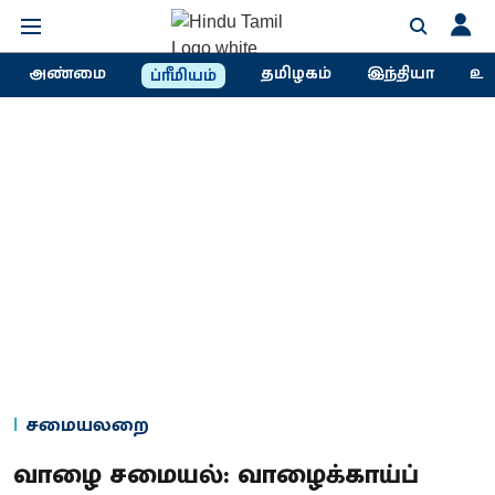
அண்மை
தமிழகம்
இந்தியா
உல
ப்ரீமியம்
சமையலறை
வாழை சமையல்: வாழைக்காய்ப்