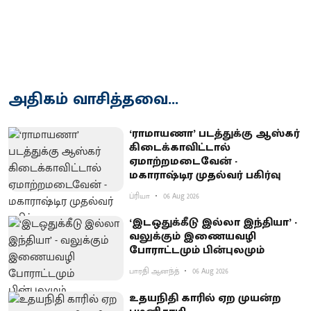
அதிகம் வாசித்தவை...
‘ராமாயணா’ படத்துக்கு ஆஸ்கர்
கிடைக்காவிட்டால்
ஏமாற்றமடைவேன் -
மகாராஷ்டிர முதல்வர் பகிர்வு
ப்ரியா
06 Aug 2026
‘இடஒதுக்கீடு இல்லா இந்தியா’ -
வலுக்கும் இணையவழி
போராட்டமும் பின்புலமும்
பாரதி ஆனந்த்
06 Aug 2026
உதயநிதி காரில் ஏற முயன்ற