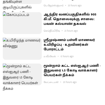
பெ.ஜேம்ஸ்குமார்
20 hours ago
ஆந்திர வனப்பகுதிகளில் 905
கி.மீ. தொலைவுக்கு சாலை:
பவன் கல்யாண் தகவல்
செய்திப்பிரிவு
23 hours ago
ஸ்ரீமுஷ்ணம் பள்ளி மாணவர்
உயிரிழப்பு - உறவினர்கள்
போராட்டம்
ம.வீரவேல்
15 hours ago
மூன்றாம் கட்ட எஸ்ஐஆர் பணி -
இதுவரை 1.5 கோடி வாக்காளர்
பெயர்கள் நீக்கம்
வேட்டையன்
20 hours ago