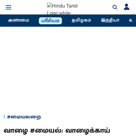
அண்மை
தமிழகம்
இந்தியா
உல
ப்ரீமியம்
சமையலறை
வாழை சமையல்: வாழைக்காய்