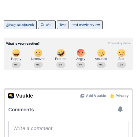
திரை விமர்சனம்
டெஸ்ட்
Test
test movie review