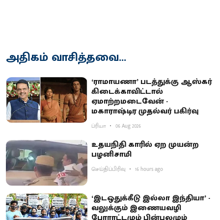
அதிகம் வாசித்தவை...
‘ராமாயணா’ படத்துக்கு ஆஸ்கர்
கிடைக்காவிட்டால்
ஏமாற்றமடைவேன் -
மகாராஷ்டிர முதல்வர் பகிர்வு
ப்ரியா
06 Aug 2026
உதயநிதி காரில் ஏற முயன்ற
பழனிசாமி
செய்திப்பிரிவு
16 hours ago
‘இடஒதுக்கீடு இல்லா இந்தியா’ -
வலுக்கும் இணையவழி
போராட்டமும் பின்புலமும்