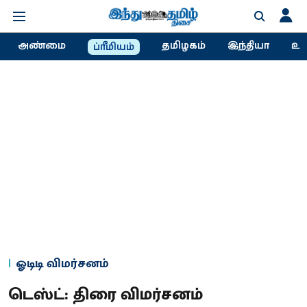
அண்மை
தமிழகம்
இந்தியா
உல
ப்ரீமியம்
ஓடிடி விமர்சனம்
டெஸ்ட்: திரை விமர்சனம்