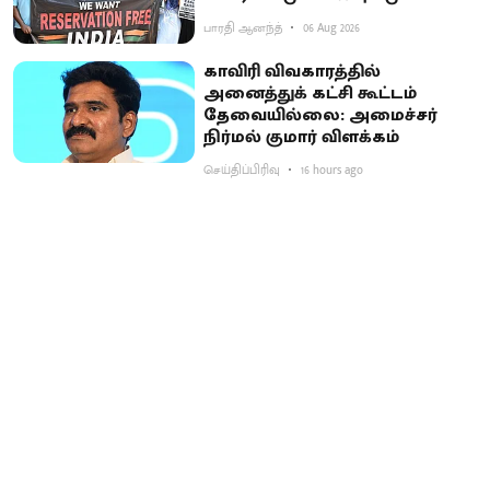
பாரதி ஆனந்த்
06 Aug 2026
காவிரி விவகாரத்தில்
அனைத்துக் கட்சி கூட்டம்
தேவையில்லை: அமைச்சர்
நிர்மல் குமார் விளக்கம்
செய்திப்பிரிவு
16 hours ago