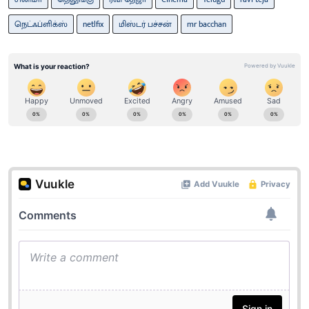
நெட்ஃப்ளிக்ஸ்
netlfix
மிஸ்டர் பச்சன்
mr bacchan