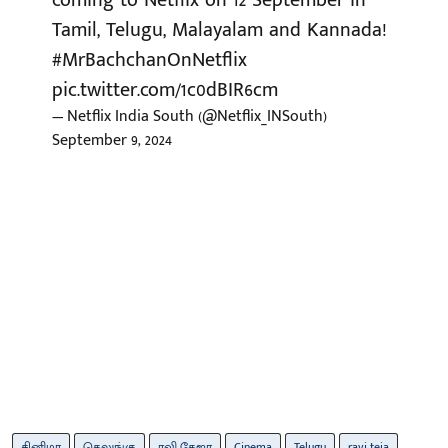
Tamil, Telugu, Malayalam and Kannada!
#MrBachchanOnNetflix
pic.twitter.com/1c0dBIR6cm
— Netflix India South (@Netflix_INSouth)
September 9, 2024
சினிமா
தெலுங்கு
ரவி தேஜா
Cinema
Telugu
ravi teja