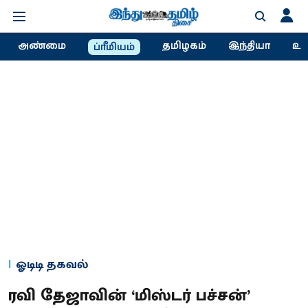
அண்மை
தமிழகம்
இந்தியா
உல
ப்ரீமியம்
ஓடிடி தகவல்
ரவி தேஜாவின் ‘மிஸ்டர் பச்சன்’