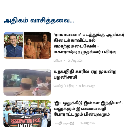
அதிகம் வாசித்தவை...
‘ராமாயணா’ படத்துக்கு ஆஸ்கர்
கிடைக்காவிட்டால்
ஏமாற்றமடைவேன் -
மகாராஷ்டிர முதல்வர் பகிர்வு
ப்ரியா
06 Aug 2026
உதயநிதி காரில் ஏற முயன்ற
பழனிசாமி
செய்திப்பிரிவு
17 hours ago
‘இடஒதுக்கீடு இல்லா இந்தியா’ -
வலுக்கும் இணையவழி
போராட்டமும் பின்புலமும்
பாரதி ஆனந்த்
06 Aug 2026