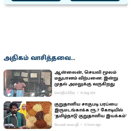
அதிகம் வாசித்தவை...
ஆன்லைன், செயலி மூலம்
மதுபானம் விற்பனை: இன்று
முதல் அமலுக்கு வருகிறது
செய்திப்பிரிவு
05 Aug 2026
குறுதானிய சாகுபடி பரப்பை
இருமடங்காக்க ரூ.7 கோடியில்
‘தமிழ்நாடு குறுதானிய இயக்கம்’
மோகன் கணபதி
16 hours ago