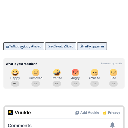
ஜூனியர் சூப்பர் கிங்ஸ்
செயிண்ட் பிட்ஸ்
பிரஷித் ஆகாஷ்