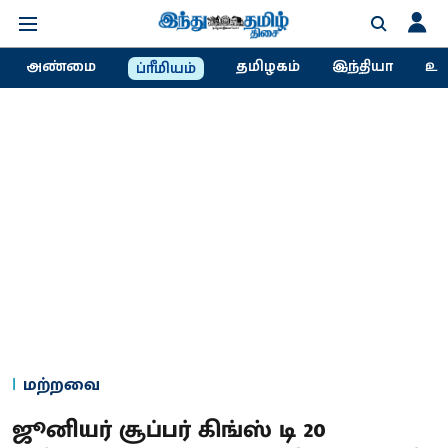
அண்மை
தமிழகம்
இந்தியா
உல
ப்ரீமியம்
மற்றவை
ஜூனியர் சூப்பர் கிங்ஸ் டி 20