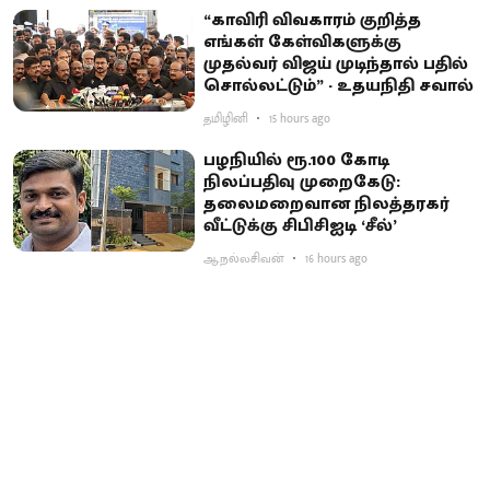
“காவிரி விவகாரம் குறித்த
எங்கள் கேள்விகளுக்கு
முதல்வர் விஜய் முடிந்தால் பதில்
சொல்லட்டும்” - உதயநிதி சவால்
தமிழினி
15 hours ago
பழநியில் ரூ.100 கோடி
நிலப்பதிவு முறைகேடு:
தலைமறைவான நிலத்தரகர்
வீட்டுக்கு சிபிசிஐடி ‘சீல்’
ஆ.நல்லசிவன்
16 hours ago