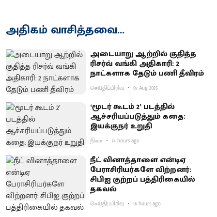
அதிகம் வாசித்தவை...
அடையாறு ஆற்றில் குதித்த
ரிசர்வ் வங்கி அதிகாரி: 2
நாட்களாக தேடும் பணி தீவிரம்
செய்திப்பிரிவு
07 Aug 2026
‘மூடர் கூடம் 2’ படத்தில்
ஆச்சரியப்படுத்​தும் கதை:
இயக்குநர் உறுதி
நிலா
14 hours ago
நீட் வினாத்தாளை என்டிஏ
பேராசிரியர்களே விற்றனர்:
சிபிஐ குற்றப் பத்திரிகையில்
தகவல்
செய்திப்பிரிவு
16 hours ago