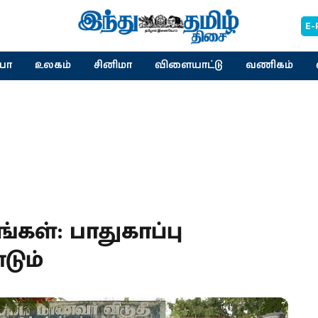
E-
யா
உலகம்
சினிமா
விளையாட்டு
வணிகம்
கள்: பாதுகாப்பு
டும்