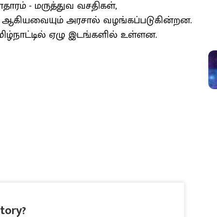
ாதாரம் - மருத்துவ வசதிகள்,
ி ஆகியவையும் அரசால் வழங்கப்படுகின்றன.
்நாட்டில் ஏழு இடங்களில் உள்ளன.
story?