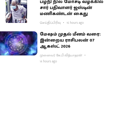
பழநி நில மோசடி வழக்கில்
சார் பதிவாளர் ஜஸ்டின்
மணிகண்டன் கைது
செய்திப்பிரிவு
16 hours ago
மேஷம் முதல் மீனம் வரை:
இன்றைய ராசிபலன் 07
ஆகஸ்ட் 2026
முனைவர் கே.பி.வித்யாதரன்
14 hours ago