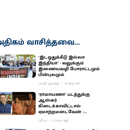
திகம் வாசித்தவை...
‘இடஒதுக்கீடு இல்லா
இந்தியா’ - வலுக்கும்
இணையவழி போராட்டமும்
பின்புலமும்
பாரதி ஆனந்த்
06 Aug 2026
‘ராமாயணா’ படத்துக்கு
ஆஸ்கர்
கிடைக்காவிட்டால்
ஏமாற்றமடைவேன் -
மகாராஷ்டிர முதல்வர்
ப்ரியா
21 hours ago
பகிர்வு