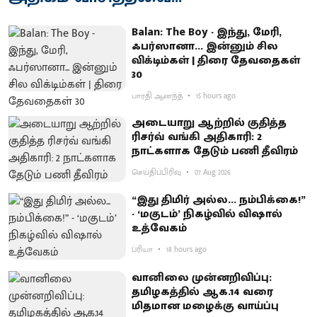
Balan: The Boy - இந்து, மேரி,
ஃபர்ஸானா... இன்னும் சில
விக்டிம்கள் | திரை தேவதைகள்
30
பாரதி ஆனந்த்
15 hours ago
அடையாறு ஆற்றில் குதித்த
ரிசர்வ் வங்கி அதிகாரி: 2
நாட்களாக தேடும் பணி தீவிரம்
செய்திப்பிரிவு
07 Aug 2026
“இது திமிர் அல்ல... நம்பிக்கை!”
- ‘மகுடம்’ நிகழ்வில் விஷால்
உத்வேகம்
ப்ரியா
18 hours ago
வானிலை முன்னறிவிப்பு:
தமிழகத்தில் ஆக.14 வரை
மிதமான மழைக்கு வாய்ப்பு