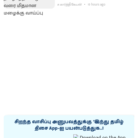
ச.கார்த்திகேயன்
19 hours ago
சிறந்த வாசிப்பு அனுபவத்துக்கு ‘இந்து தமிழ்
திசை App-ஐ பயன்படுத்துக..!