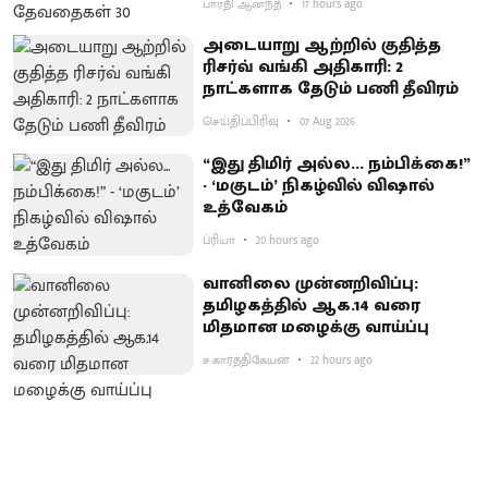
பாரதி ஆனந்த்
17 hours ago
அடையாறு ஆற்றில் குதித்த
ரிசர்வ் வங்கி அதிகாரி: 2
நாட்களாக தேடும் பணி தீவிரம்
செய்திப்பிரிவு
07 Aug 2026
“இது திமிர் அல்ல... நம்பிக்கை!”
- ‘மகுடம்’ நிகழ்வில் விஷால்
உத்வேகம்
ப்ரியா
20 hours ago
வானிலை முன்னறிவிப்பு:
தமிழகத்தில் ஆக.14 வரை
மிதமான மழைக்கு வாய்ப்பு
ச.கார்த்திகேயன்
22 hours ago