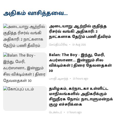
அதிகம் வாசித்தவை...
அடையாறு ஆற்றில் குதித்த
ரிசர்வ் வங்கி அதிகாரி: 2
நாட்களாக தேடும் பணி தீவிரம்
செய்திப்பிரிவு
07 Aug 2026
Balan: The Boy - இந்து, மேரி,
ஃபர்ஸானா... இன்னும் சில
விக்டிம்கள் | திரை தேவதைகள்
30
பாரதி ஆனந்த்
20 hours ago
தமிழகம், கர்நாடகா உள்ளிட்ட
மாநிலங்களில் அதிகரிக்கும்
சிறுநீரக நோய்: நாடாளுமன்றக்
குழு எச்சரிக்கை
டெக்ஸ்டர்
17 hours ago