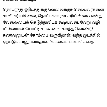
தொடர்ந்து ஓரிடத்​துக்கு வேலைக்​குச் செல்​பவர்​களை
கூலி சரி​யில்​லை, தோட்​டக்​காரன் சரி​யில்லை என்று
வேலை​யைக் கெடுத்​து​விடக் கூடிய​வன். வேறு வழி​
யில்​லாமல் பொட்டி சட்​டிகளை சுமந்​து​கொண்டு
கணவனுடன் கோம்பை வரு​கிறாள். வந்த இடத்​தில்
ஏற்​படும் அனுபவம்​தான் ‘கடலைப் பம்பல்’ கதை.