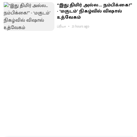
“இது திமிர் அல்ல... நம்பிக்கை!”
- ‘மகுடம்’ நிகழ்வில் விஷால்
உத்வேகம்
ப்ரியா
23 hours ago