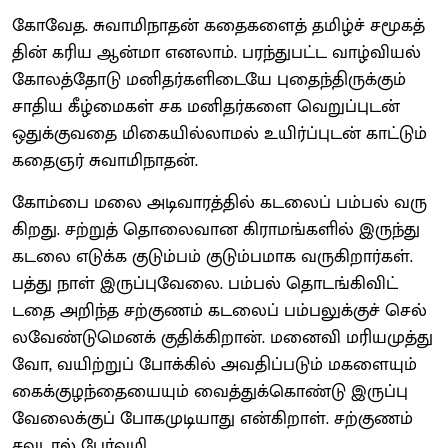
கோவேத. சுவாமி​நாதன் கதைகளைத் தமிழ்ச் சமூகத்​
தின் கரிய ஆன்மா எனலாம். பரந்​துபட்ட வாழ்​வியல்
கோலத்​தோடு மனிதர்​களிடையே புதைந்​திருக்​கும்
சாதிய கீழ்​மை​கள் சக மனிதர்​களை வெறுப்​புடன்
ஒதுக்​கு​வதை மிகை​யில்​லாமல் உயிர்ப்​புடன் காட்​டும்
கதைஞர் சுவாமிநாதன்.
கோம்பை மலை அடி​வாரத்​தில் கடலைப் பம்பல் வரு​
கிறது. சற்​றுத் தொலை​வான கிராமங்​களில் இருந்து
கடலை எடுக்க குடும்​பம் குடும்​ப​மாக வரு​கிறார்​கள்.
பத்து நாள் இருப்​புவேலை. பம்பல் தொடங்​கி​விட்​
டதை அறிந்த சற்​குணம் கடலைப் பம்பலுக்​குச் செல்​
ல​வேண்​டுமெனக் குதிக்​கிறான். மனைவி மரிய​முத்​து​
வோ, வயிற்​றுப் போக்​கில் அவதிப்​படும் மகளை​யும்
கைக்​குழந்​தையை​யும் வைத்​துக்​கொண்டு இருப்பு
வேலைக்​குப் போக​முடி​யாது என்​கிறாள். சற்​குணம்
சவடால் பேர்​வழி.