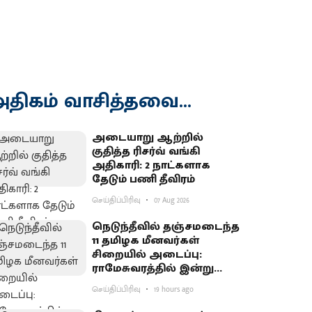
திகம் வாசித்தவை...
அடையாறு ஆற்றில்
குதித்த ரிசர்வ் வங்கி
அதிகாரி: 2 நாட்களாக
தேடும் பணி தீவிரம்
செய்திப்பிரிவு
07 Aug 2026
நெடுந்தீவில் தஞ்சமடைந்த
11 தமிழக மீனவர்கள்
சிறையில் அடைப்பு:
ராமேசுவரத்தில் இன்று
வேலைநிறுத்தம்
செய்திப்பிரிவு
19 hours ago