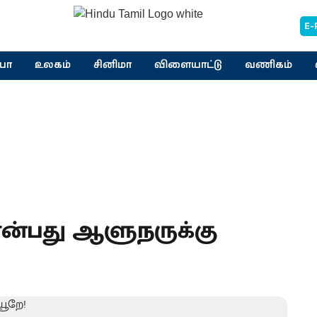
E-
யா
உலகம்
சினிமா
விளையாட்டு
வணிகம்
 என்பது ஆளுநருக்கு