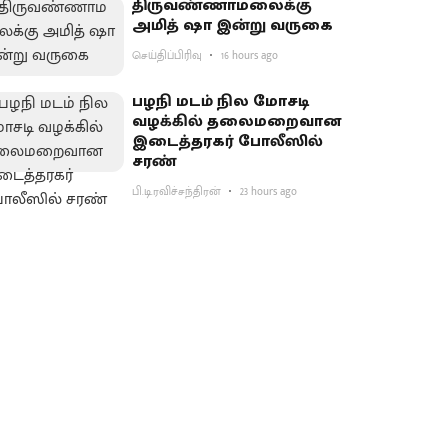
திருவண்ணாமலைக்கு
அமித் ஷா இன்று வருகை
செய்திப்பிரிவு
16 hours ago
பழநி மடம் நில மோசடி
வழக்கில் தலைமறைவான
இடைத்தரகர் போலீஸில்
சரண்
பி.டி.ரவிச்சந்திரன்
23 hours ago