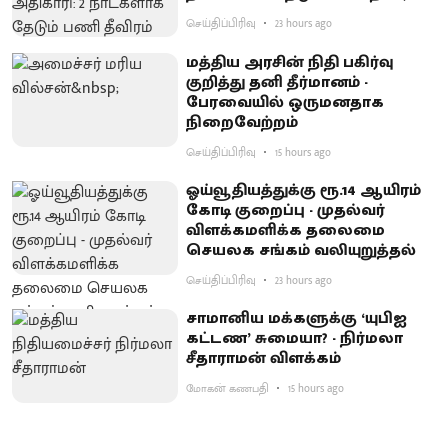
செய்திப்பிரிவு
23 hours ago
மத்திய அரசின் நிதி பகிர்வு
குறித்து தனி தீர்மானம் -
பேரவையில் ஒருமனதாக
நிறைவேற்றம்
செய்திப்பிரிவு
15 hours ago
ஓய்வூதியத்துக்கு ரூ.14 ஆயிரம்
கோடி குறைப்பு - முதல்வர்
விளக்கமளிக்க தலைமை
செயலக சங்கம் வலியுறுத்தல்
செய்திப்பிரிவு
23 hours ago
சாமானிய மக்களுக்கு ‘யுபிஐ
கட்டண’ சுமையா? - நிர்மலா
சீதாராமன் விளக்கம்
மோகன் கணபதி
15 hours ago