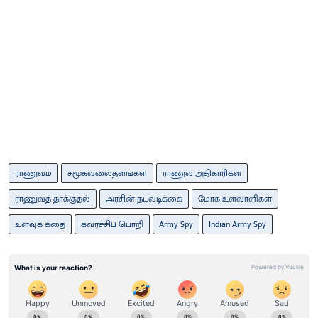
ராணுவம்
சமூகவலைதளங்கள்
ராணுவ அதிகாரிகள்
ராணுவத் தாக்குதல்
அரசின் நடவடிக்கை
மோக உளவாளிகள்
உளவுக் கதை
கவர்ச்சிப் பொறி
Army Spy
Indian Army Spy