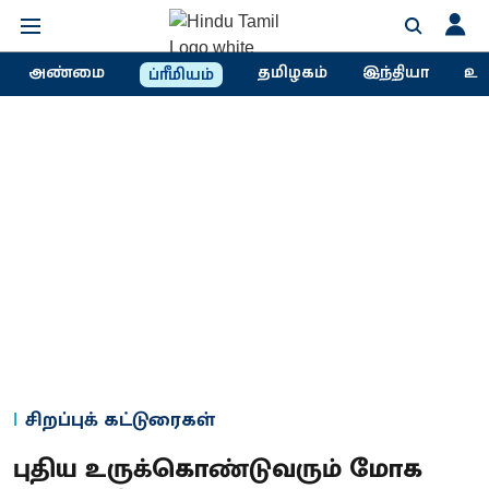
அண்மை
தமிழகம்
இந்தியா
உல
ப்ரீமியம்
சிறப்புக் கட்டுரைகள்
புதிய உருக்கொண்டுவரும் மோக