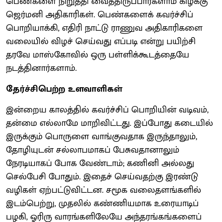
பெண்களை நிறுத்தி வைத்திருப்பார்களாம் கிழக்கு
ஜெர்மனி அதிகாரிகள். பெண்களைக் கவர்ச்சிப்
பொறியாக்கி, எதிரி நாட்டு ராணுவ அதிகாரிகளை
வலையில் விழச் செய்வது எப்படி என்று பயிற்சி
தரவே மாஸ்கோவில் ஒரு பள்ளிக்கூடத்தையே
நடத்தினார்களாம்.
தேர்ச்சிபெற்ற உளவாளிகள்
இன்றைய காலத்தில் கவர்ச்சிப் பொறியின் வடிவம்,
தன்மை எல்லாமே மாறிவிட்டது. இப்போது கடையில்
இருக்கும் பொருளை வாங்குவதாக இருந்தாலும்,
தோழியுடன் சல்லாபமாகப் பேசுவதானாலும்
நேரடியாகப் போக வேண்டாம்; கணினி அல்லது
செல்பேசி போதும். இதைச் செய்வதற்கு இரண்டு
வழிகள் ஏற்பட்டுவிட்டன. சமூக வலைதளங்களில்
இடம்பெற்று, முதலில் கண்ணியமாக உரையாடிப்
பழகி, ஓரிரு வாரங்களிலேயே அந்தரங்கங்களைப்