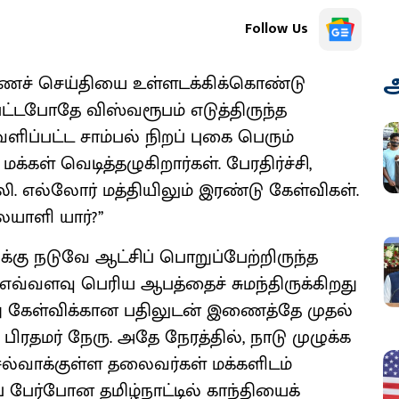
Follow Us
அ
மரணச் செய்தியை உள்ளடக்கிக்கொண்டு
்டபோதே விஸ்வரூபம் எடுத்திருந்த
ளிப்பட்ட சாம்பல் நிறப் புகை பெரும்
க்கள் வெடித்தழுகிறார்கள். பேரதிர்ச்சி,
ி. எல்லோர் மத்தியிலும் இரண்டு கேள்விகள்.
யாளி யார்?’’
க்கு நடுவே ஆட்சிப் பொறுப்பேற்றிருந்த
எவ்வளவு பெரிய ஆபத்தைச் சுமந்திருக்கிறது
ு கேள்விக்கான பதிலுடன் இணைத்தே முதல்
ிரதமர் நேரு. அதே நேரத்தில், நாடு முழுக்க
ெல்வாக்குள்ள தலைவர்கள் மக்களிடம்
ுப் பேர்போன தமிழ்நாட்டில் காந்தியைக்