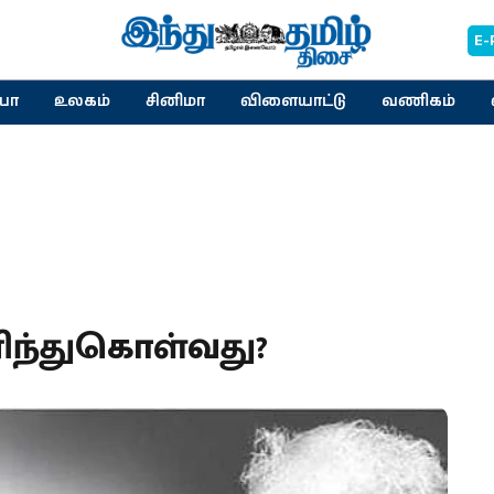
E-
யா
உலகம்
சினிமா
விளையாட்டு
வணிகம்
ுரிந்துகொள்வது?