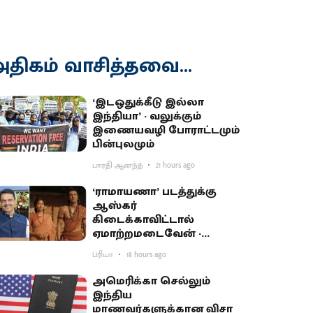
திகம் வாசித்தவை...
‘இடஒதுக்கீடு இல்லா
இந்தியா’ - வலுக்கும்
இணையவழி போராட்டமும்
பின்புலமும்
பாரதி ஆனந்த்
21 hours ago
‘ராமாயணா’ படத்துக்கு
ஆஸ்கர்
கிடைக்காவிட்டால்
ஏமாற்றமடைவேன் -
மகாராஷ்டிர முதல்வர்
ப்ரியா
18 hours ago
பகிர்வு
அமெரிக்கா செல்லும்
இந்திய
மாணவர்களுக்கான விசா