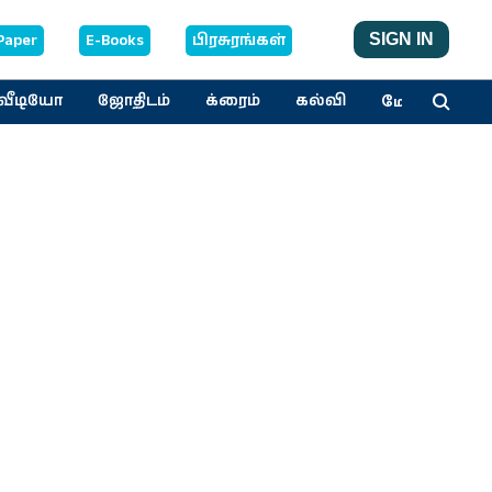
Paper
E-Books
பிரசுரங்கள்
SIGN IN
மேலும்
வீடியோ
ஜோதிடம்
க்ரைம்
கல்வி