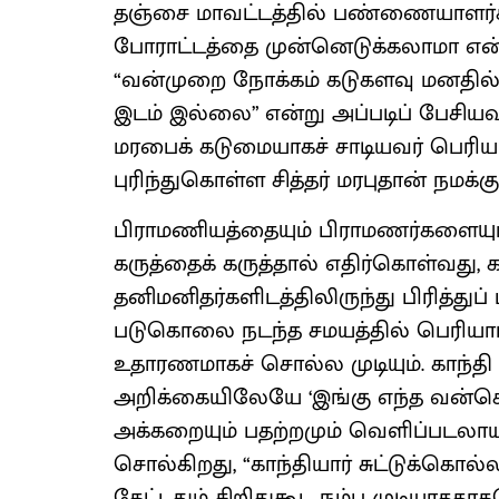
தஞ்சை மாவட்டத்தில் பண்ணையாளர்கள
போராட்டத்தை முன்னெடுக்கலாமா என்ற
“வன்முறை நோக்கம் கடுகளவு மனதில் இ
இடம் இல்லை” என்று அப்படிப் பேசியவ
மரபைக் கடுமையாகச் சாடியவர் பெரிய
புரிந்துகொள்ள சித்தர் மரபுதான் நமக்
பிராமணியத்தையும் பிராமணர்களையும் பெ
கருத்தைக் கருத்தால் எதிர்கொள்வது, 
தனிமனிதர்களிடத்திலிருந்து பிரித்துப் ப
படுகொலை நடந்த சமயத்தில் பெரியா
உதாரணமாகச் சொல்ல முடியும். காந்த
அறிக்கையிலேயே ‘இங்கு எந்த வன்செய
அக்கறையும் பதற்றமும் வெளிப்படலாயிற
சொல்கிறது, “காந்தியார் சுட்டுக்கொல்
கேட்டதும் சிறிதுகூட நம்ப முடியாத