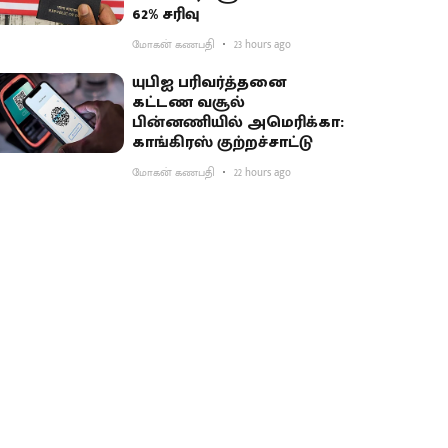
62% சரிவு
மோகன் கணபதி
23 hours ago
யுபிஐ பரிவர்த்தனை
கட்டண வசூல்
பின்னணியில் அமெரிக்கா:
காங்கிரஸ் குற்றச்சாட்டு
மோகன் கணபதி
22 hours ago