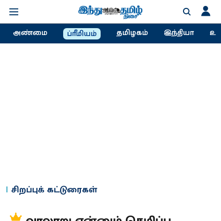
அண்மை
தமிழகம்
இந்தியா
உல
ப்ரீமியம்
சிறப்புக் கட்டுரைகள்