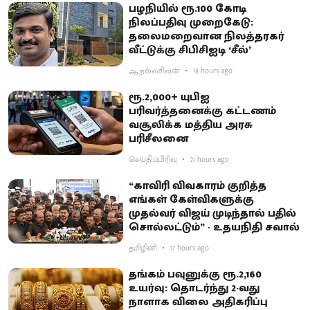
பழநியில் ரூ.100 கோடி
நிலப்பதிவு முறைகேடு:
தலைமறைவான நிலத்தரகர்
வீட்டுக்கு சிபிசிஐடி ‘சீல்’
ஆ.நல்லசிவன்
18 hours ago
ரூ.2,000+ யுபிஐ
பரிவர்த்தனைக்கு கட்டணம்
வசூலிக்க மத்திய அரசு
பரிசீலனை
செய்திப்பிரிவு
21 hours ago
“காவிரி விவகாரம் குறித்த
எங்கள் கேள்விகளுக்கு
முதல்வர் விஜய் முடிந்தால் பதில்
சொல்லட்டும்” - உதயநிதி சவால்
தமிழினி
17 hours ago
தங்கம் பவுனுக்கு ரூ.2,160
உயர்வு: தொடர்ந்து 2-வது
நாளாக விலை அதிகரிப்பு