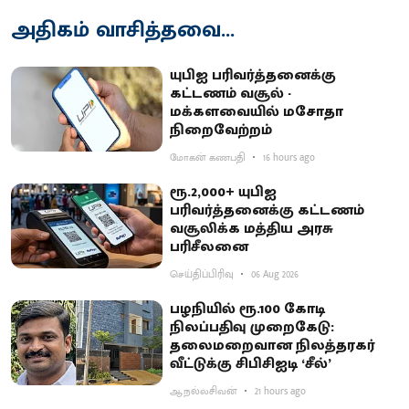
அதிகம் வாசித்தவை...
யுபிஐ பரிவர்த்தனைக்கு
கட்டணம் வசூல் -
மக்களவையில் மசோதா
நிறைவேற்றம்
மோகன் கணபதி
16 hours ago
ரூ.2,000+ யுபிஐ
பரிவர்த்தனைக்கு கட்டணம்
வசூலிக்க மத்திய அரசு
பரிசீலனை
செய்திப்பிரிவு
06 Aug 2026
பழநியில் ரூ.100 கோடி
நிலப்பதிவு முறைகேடு:
தலைமறைவான நிலத்தரகர்
வீட்டுக்கு சிபிசிஐடி ‘சீல்’
ஆ.நல்லசிவன்
21 hours ago