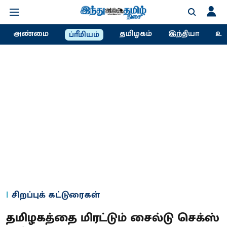
அண்மை
தமிழகம்
இந்தியா
உல
ப்ரீமியம்
சிறப்புக் கட்டுரைகள்
தமிழகத்தை மிரட்டும் சைல்டு செக்ஸ்