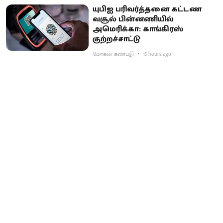
யுபிஐ பரிவர்த்தனை கட்டண
வசூல் பின்னணியில்
அமெரிக்கா: காங்கிரஸ்
குற்றச்சாட்டு
மோகன் கணபதி
15 hours ago