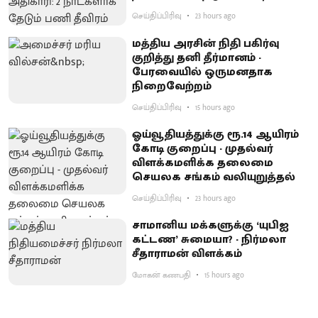
செய்திப்பிரிவு
23 hours ago
மத்திய அரசின் நிதி பகிர்வு
குறித்து தனி தீர்மானம் -
பேரவையில் ஒருமனதாக
நிறைவேற்றம்
செய்திப்பிரிவு
15 hours ago
ஓய்வூதியத்துக்கு ரூ.14 ஆயிரம்
கோடி குறைப்பு - முதல்வர்
விளக்கமளிக்க தலைமை
செயலக சங்கம் வலியுறுத்தல்
செய்திப்பிரிவு
23 hours ago
சாமானிய மக்களுக்கு ‘யுபிஐ
கட்டண’ சுமையா? - நிர்மலா
சீதாராமன் விளக்கம்
மோகன் கணபதி
15 hours ago