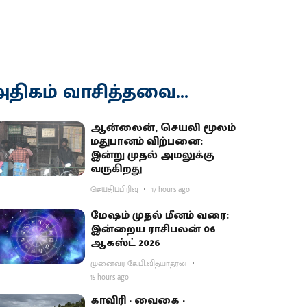
திகம் வாசித்தவை...
ஆன்லைன், செயலி மூலம்
மதுபானம் விற்பனை:
இன்று முதல் அமலுக்கு
வருகிறது
செய்திப்பிரிவு
17 hours ago
மேஷம் முதல் மீனம் வரை:
இன்றைய ராசிபலன் 06
ஆகஸ்ட் 2026
முனைவர் கே.பி.வித்யாதரன்
15 hours ago
காவிரி - வைகை -