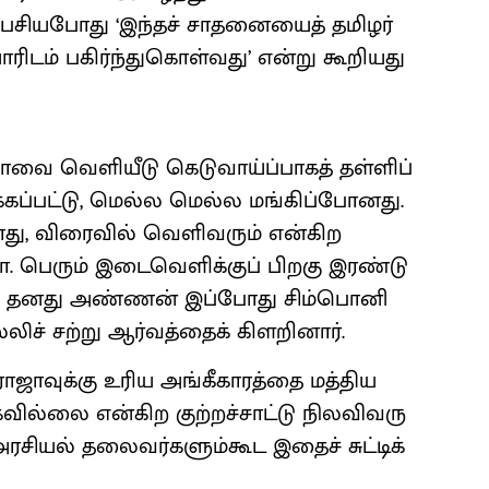
ேசி​ய​போது ‘இந்தச் சாதனையைத் தமிழர்​
ிடம் பகிர்ந்து​கொள்​வது’ என்று கூறியது
வை வெளி​யீடு கெடு​வாய்ப்​பாகத் தள்ளிப்​
கப்​பட்டு, மெல்ல மெல்ல மங்கிப்​போனது.
்​போது, விரை​வில் வெளிவரும் என்கிற
ா. பெரும் இடைவெளிக்​குப் பிறகு இரண்டு
், தனது அண்ணன் இப்போது சிம்​பொனி
்லிச் சற்று ஆர்வத்தைக் கிளறி​னார்.
ாஜாவுக்கு உரிய அங்கீ​காரத்தை மத்திய
​வில்லை என்கிற குற்​றச்​சாட்டு நிலவிவரு​
ரசியல் தலைவர்​களும்கூட இதைச் சுட்​டிக்​