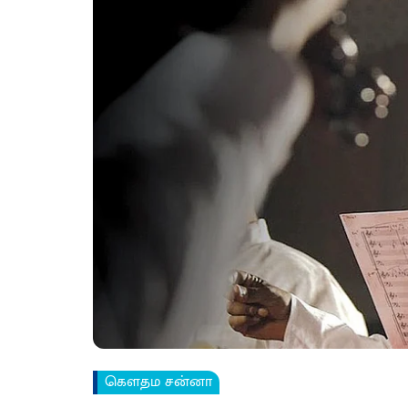
கௌதம சன்னா