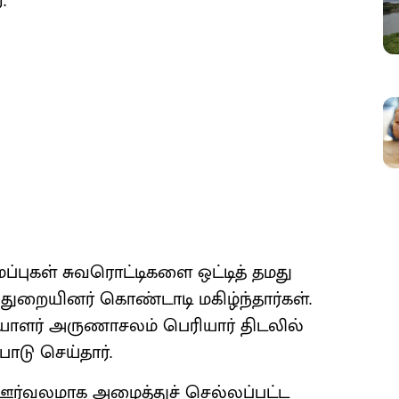
.
புகள் சுவரொட்​டிகளை ஒட்டித் தமது
துறை​யினர் கொண்​டாடி மகிழ்ந்​தார்​கள்.
ாளர் அருணாசலம் பெரி​யார் திடலில்
ாடு செய்​தார்.
 ஊர்வலமாக அழைத்​துச் செல்​லப்​பட்ட