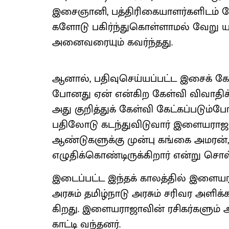
இசைஞானி, பத்திரி​கை​யாளர்​களிடம் ப
களோடு பகிர்ந்து​கொள்​ளாமல் வேறு யார
அனைவரை​யும் கவர்ந்​தது.
ஆனால், பதிவுசெய்​யப்​பட்ட இசைக் கோ
போனது ஏன் என்கிற கேள்வி விவா​திக்​
அது குறித்​துக் கேள்வி கேட்​கப்​படும
பதிலோடு கடந்து​விடு​வார் இளைய​ராஜ
ஆண்டு​களுக்கு முன்பு கங்கை அமரன
எழுதிக்​கொண்​டிருக்​கிறார் என்று சொல
இடைப்​பட்ட இந்தக் காலத்​தில் இளைய​ர
அரசும் தமிழ்​நாடு அரசும் சரிவர அளிக்க
கிறது. இளைய​ராஜா​வின் ரசிகர்​களும் அ
காட்டி வந்தனர்.