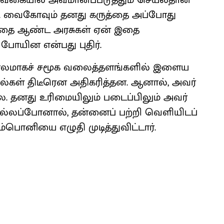
ுவகை​யில் அவமானப்​படுத்​தும் செயல்​தான்’
்​தார். வைகோ​வும் தனது கருத்தை அப்போது
ழகத்தை ஆண்ட அரசுகள் ஏன் இதை
போயின என்பது புதிர்.
ாலமாகச் சமூக வலைத்​தளங்​களில் இளைய​
​குதல்கள் திடீரென அதிகரித்தன. ஆனால், அவர்
 தனது உரிமை​யிலும் படைப்​பிலும் அவர்
்​லப்​போ​னால், தன்னைப் பற்றி வெளி​யிடப்​
​பொனியை எழுதி முடித்து​விட்​டார்.