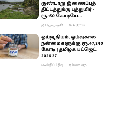
குண்டாறு இணைப்புத்
திட்டத்துக்கு புத்துயிர் -
ரூ.150 கோடியே
ஒதுக்கியதால் விவசாயிகள்
இ.ஜெகநாதன்
05 Aug 2026
ஏமாற்றம்
ஓய்வூதியம், ஓய்வுகால
நன்மைகளுக்கு ரூ.47,240
கோடி | தமிழக பட்ஜெட்
2026-27
செய்திப்பிரிவு
17 hours ago