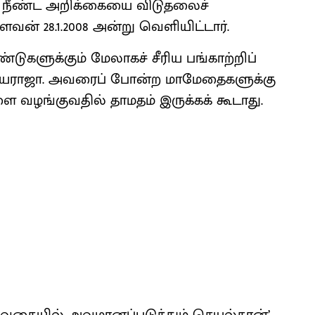
, ஒரு நீண்ட அறிக்கையை விடு​தலைச்
வன் 28.1.2008 அன்று வெளி​யிட்​டார்.
ு​களுக்​கும் மேலாகச் சீரிய பங்காற்றிப்
ளைய​ராஜா. அவரைப் போன்ற மாமேதைகளுக்கு
வழங்கு​வ​தில் தாமதம் இருக்கக் கூடாது.