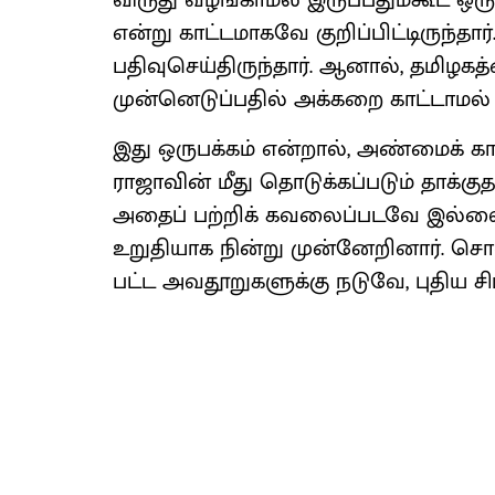
விருது வழங்​காமல் இருப்​பதும்கூட ஒர
என்று காட்​ட​மாகவே குறிப்​பிட்​டிருந
பதிவுசெய்திருந்​தார். ஆனால், தமி
முன்னெடுப்பதில் அக்கறை காட்​டாமல் 
இது ஒருபக்கம் என்றால், அண்மைக் க
ராஜா​வின் மீது தொடுக்​கப்​படும் தாக்
அதைப் பற்றிக் கவலைப்​படவே இல்லை.
உறுதியாக நின்று முன்னேறி​னார். சொல
பட்ட அவதூறுகளுக்கு நடுவே, புதிய சிம்