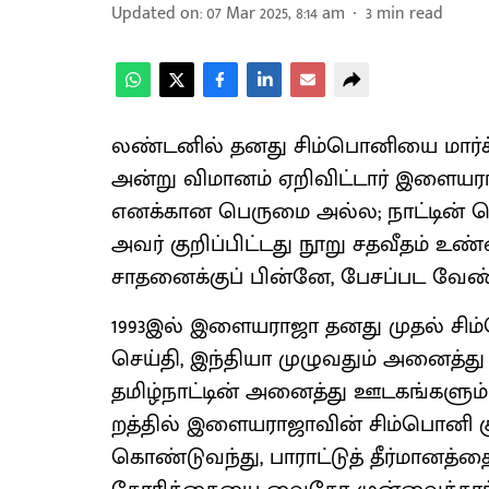
Updated on
:
07 Mar 2025, 8:14 am
3
min read
லண்டனில் தனது சிம்பொனியை மார்ச் 8
அன்று விமானம் ஏறிவிட்டார் இளையரா
எனக்கான பெருமை அல்ல; நாட்டின் பெர
அவர் குறிப்பிட்டது நூறு சதவீதம் 
சாதனைக்குப் பின்னே, பேசப்பட வேண
1993இல் இளைய​ராஜா தனது முதல் சிம
செய்தி, இந்தியா முழு​வதும் அனைத்து இ
தமிழ்​நாட்​டின் அனைத்து ஊடகங்​களும்
றத்​தில் இளைய​ராஜா​வின் சிம்​பொனி கு
கொண்டு​வந்து, பாராட்டுத் தீர்​மானத