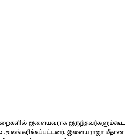
 துறை​களில் இளைய​வராக இருந்​தவர்​களும்கூட
் அலங்​கரிக்​கப்​பட்​டனர். இளைய​ராஜா மீதான