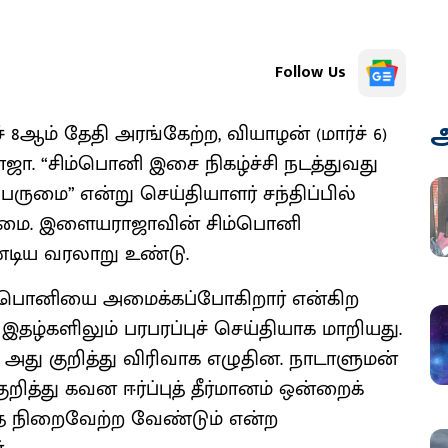
Follow Us
அ
ஆம் தேதி அரங்கேற்ற, வியாழன் (மார்ச் 6)
ஜா. “சிம்பொனி இசை நிகழ்ச்சி நடத்துவது
ுமை” என்று செய்தியாளர் சந்திப்பில்
உண்மை. இளையராஜாவின் சிம்பொனி
்டிய வரலாறு உண்டு.
்​பொனியை அமைக்​கப்​போகிறார் என்கிற
தழ்​களி​லும் பரபரப்புச் செய்தியாக மாறியது.
 அது குறித்து விரிவாக எழுதின. நாடாளு​மன்​
றித்து கவன ஈர்ப்புத் தீர்​மானம் ஒன்றைக்
்தை நிறைவேற்ற வேண்​டும் என்ற