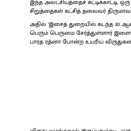
இந்த அலட்​சி​யத்தைச் சுட்​டிக்​காட்டி
சிறுத்தைகள் கட்சித் தலைவர் திரு​மாவள
அதில் ‘இசைத் துறை​யில் கடந்த 30 ஆண்ட
பெரும் பெருமை சேர்த்​துள்ளார் இ
பாரத ரத்னா போன்ற உயரிய விருதுகளை 