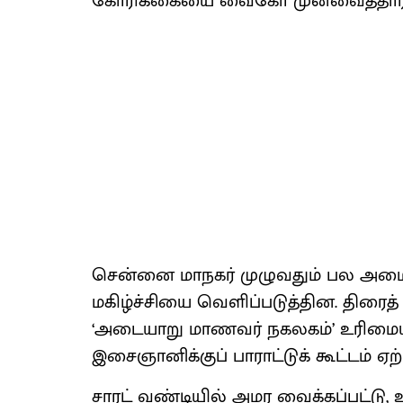
கோரிக்கையை வைகோ முன்​வைத்​தார்
சென்னை மாநகர் முழு​வதும் பல அமைப்
மகிழ்ச்சியை வெளிப்​படுத்​தின. திரைத் 
‘அடை​யாறு மாணவர் நகலகம்’ உரிமை​ய
இசைஞானிக்​குப் பாராட்டுக் கூட்டம் ஏற்ப
சாரட் வண்டி​யில் அமர வைக்​கப்​பட்டு,