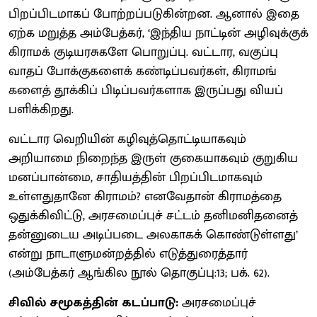
பிறப்​பிட​மாகப் போற்றப்​படு​கின்றன. ஆனால் இதை
ஏற்க மறுத்த அம்பேத்கர், ‘இந்திய நாட்டின் அழிவுக்குக்
கிராமக் குடியரசுகளே பொறுப்பு. வட்டார, வகுப்பு​
வாதப் போக்கு​களைக் கண்டிப்​பவர்கள், கிராமங்​
களைத் தூக்கிப் பிடிப்​பவர்களாக இருப்பது வியப்​
பளிக்​கிறது.
வட்டார வெறியின் கழிவுத்​தொட்​டி​யாகவும்
அறியாமை நிறைந்த இருள் குகையாகவும் குறுகிய
மனப்பான்மை, சாதியத்தின் பிறப்​பிட​மாகவும்
உள்ளதுதானே கிராமம்? எனவேதான் கிராமத்தை
ஒதுக்​கி​விட்டு, அரசமைப்புச் சட்டம் தனிமனிதனைத்
தன்னுடைய அடிப்படை அலகாகக் கொண்டுள்ளது’
என்று நாடாளு​மன்​றத்தில் எடுத்​துரைத்தார்
(அம்பேத்கர் ஆங்கில நூல் தொகுப்பு:13; பக். 62).
சிவில் சமூகத்தின் கடப்பாடு:
அரசமைப்புச்