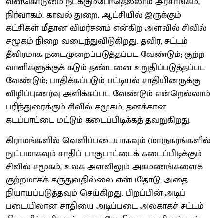
வன்கொடுமை நடக்கும்​போதெல்லாம் அரசாங்கம்,
நிர்வாகம், காவல் துறை, ஆட்சியில் இருக்கும்
கட்சிகள் மீதான விமர்சனம் என்கிற அளவில் சிவில்
சமூகம் நிறை வடைந்​து​விடு​கிறது. தவிர, சட்டம்
தீவிரமாக நடைமுறைப்​படுத்​தப்பட வேண்டும்; குற்ற​
வாளி​களுக்குக் கடும் தண்டனை உறுதிப்​படுத்​தப்பட
வேண்டும்; பாதிக்​கப்​படும் பட்டியல் சாதியினருக்கு
விழிப்பு​ணர்வு அளிக்​கப்பட வேண்டும் என்றெல்லாம்
பரிந்​துரைக்கும் சிவில் சமூகம், தனக்கான
கடப்பாட்டை மட்டும் கடைப்​பிடிக்கத் தவறுகிறது.
கிராமங்​களில் வெளிப்​படை​யாகவும் (மா)நகரங்​களில்
நுட்ப​மாகவும் சாதிப் பாகுபாட்டைக் கடைப்​பிடிக்கும்
சிவில் சமூகம், உலக அளவிலும் அகமணங்​களைக்
குற்ற​மாகக் கருது​வ​தில்லை என்பதோடு, அதை
நியாயப்​படுத்​தவும் செய்கிறது. பிறப்பின் அடிப்​
படையிலான சாதியை அடிப்படை அலகாகச் சட்டம்