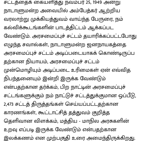
சட்டத்தைக் கையளித்து நவம்பர் 25, 1949 அன்று
நாடாளுமன்ற அவையில் அம்பேத்கர் ஆற்றிய
வரலாற்று முக்கி​யத்துவம் வாய்ந்த பேருரை, நம்
கல்விக்​கூடங்​களின் பாடத்​திட்டம் ஆக்கப்பட
வேண்டும். அரசமைப்புச் சட்டம் தயாரிக்​கப்​பட்​டபோது
எழுந்த சவால்கள், நாடாளுமன்ற ஜனநாயகத்தை
அரசமைப்புச் சட்டம் அடிப்​படை​யாகக் கொண்டிருப்​ப​
தற்கான நியாயம், அரசமைப்புச் சட்டம்
முன்மொழியும் அடிப்படை உரிமைகள் ஏன் எவ்வித
நிபந்​தனையும் இன்றி இருக்க வேண்டும்
என்பதற்கான தர்க்கம், பிற நாட்டின் அரசமைப்புச்
சட்டங்​களுக்கும் நம் நாட்டுச் சட்டத்​துக்​குமான ஒப்பீடு,
2,473 சட்டத் திருத்​தங்கள் செய்யப்​பட்​டதற்கான
காரணங்கள், கூட்டாட்சித் தத்துவம் குறித்த
தெளிவான விளக்கம், மத்திய - மாநில அரசுகளின்
உறவு எப்படி இருக்க வேண்டும் என்பதற்கான
இலக்கணம் என முற்பகுதி உரை அமைந்​திருக்​கிறது.