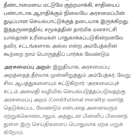
தீண்டாமையை மட்டுமே குற்ற​மாக்கி, சாதியைப்
பண்பாடாக ஆராதிக்கும் நிலையே அரசமைப்பின்
துடிப்பான செயல்​பாட்டுக்குத் தடையாக இருக்​கிறது.
இத்தருணத்​தில், சமூகத்தின் தார்மிக மனசாட்​சி​
யால்தான் உரிமைகள் பாதுகாக்​கப்​படு​கின்றனவே
தவிர, சட்டங்​களால் அல்ல என்ற அம்பேத்​கரின்
கூற்றை நாம் பொருத்திப் பார்க்க வேண்டும்.
அரசமைப்பு அறம்:
இறுதியாக, அரசமைப்பு
அறத்தைத் தீர்வாக முன்னிறுத்தும் அம்பேத்கர், வேறு
சில ஆபத்து​களையும் சுட்டு​கிறார்: ‘அரசமைப்புச்
சட்டம் அமைதி வழியில் செயல்​படுத்​தப்​படு​வதற்கு
அரசமைப்பு அறம் (Constitutional morality) வளர்த்​
தெடுக்​கப்பட வேண்டும் என்பதை அனைவரும்
ஏற்றுக்​கொண்​டாலும், அத்துடன் பின்னிப் பிணைந்​
துள்ள இரு செய்தி​களைப் பொதுவாக ஏற்க மறுக்​
கிறோம்.