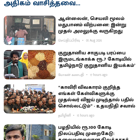
அதிகம் வாசித்தவை...
ஆன்லைன், செயலி மூலம்
மதுபானம் விற்பனை: இன்று
முதல் அமலுக்கு வருகிறது
செய்திப்பிரிவு
05 Aug 2026
குறுதானிய சாகுபடி பரப்பை
இருமடங்காக்க ரூ.7 கோடியில்
‘தமிழ்நாடு குறுதானிய இயக்கம்’
மோகன் கணபதி
17 hours ago
“காவிரி விவகாரம் குறித்த
எங்கள் கேள்விகளுக்கு
முதல்வர் விஜய் முடிந்தால் பதில்
சொல்லட்டும்” - உதயநிதி சவால்
தமிழினி
15 hours ago
பழநியில் ரூ.100 கோடி
நிலப்பதிவு முறைகேடு:
தலைமறைவான நிலத்தரகர்