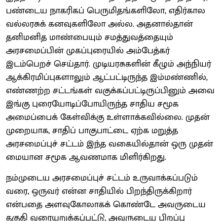
பண்டைய நாகரிகப் பெருமிதங்​களிலோ, எதிர்கால
வல்லரசுக் கனவுகளிலோ அல்ல. அதனால்தான்
தனிமனித மாண்பையும் சமத்து​வத்​தையும்
அரசமைப்பின் முகப்பு​ரையில் அம்பேத்கர்
இடம்பெறச் செய்தார். முடியரசுகளின் கீழும் அந்நியர்
ஆக்கிரமிப்பு​களாலும் ஆட்பட்​டிருந்த இம்மண்​ணில்,
எண்ணற்ற சட்டங்கள் வகுக்​கப்​பட்​டிருப்​பினும் அவை
இங்கு புரையோடிப்​போ​யிருந்த சாதிய சமூக
அமைப்பைக் கேள்விக்கு உள்ளாக்க​வில்லை. முதன்​
முறையாக, சாதிப் பாகுபாட்டை ஏற்க மறுத்த
அரசமைப்புச் சட்டம் இந்த வகையில்தான் ஒரு முதன்​
மையான சமூக ஆவணமாக மிளிர்​கிறது.
நம்முடைய அரசமைப்புச் சட்டம் உருவாக்​கப்​படும்
வரை, ஒருவர் என்ன சாதியில் பிறந்​திருக்​கிறார்
என்பதை அளவுகோலாகக் கொண்டே அவருடைய
தகுதி வரையறுக்​கப்​பட்டு, அவருடைய பிறப்பு​