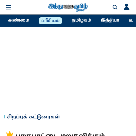
அண்மை
தமிழகம்
இந்தியா
உல
ப்ரீமியம்
சிறப்புக் கட்டுரைகள்