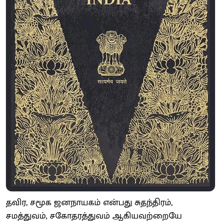
தவிர, சமூக ஜனநாயகம் என்பது சுதந்​திரம்,
சமத்துவம், சகோதரத்துவம் ஆகியவற்றையே