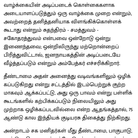
வாழ்க்கையின் அடிப்​படைக் கொள்கைகளாக
அடையாளப்​படுத்தும் ஒரு வாழ்க்கை முறை என்றும்,
அவற்றைத் தனித்​தனியாக விளங்​கிக்​கொள்ளக்
கூடாது என்றும் சுதந்​திரம் - சமத்துவம் -
சகோதரத்துவம் என்பவை ஒன்றோடு ஒன்று
இணைந்தவை; ஒன்றி​லிருந்து மற்றொன்றைப்
பிரித்து​விட்​டால், ஜனநாயகத்தின் அடிப்​படையே
வீழ்த்​தப்​படும் என்றும் அம்பேத்கர் எச்சரிக்​கிறார்.
தீண்டாமை அதன் அனைத்து வடிவங்​களிலும் ஒழிக்​
கப்​படு​கிறது என்று சட்டத்தில் இடம்பெற்றுக் குற்ற​
மாகவும் ஆக்கப்​பட்டு, அது ஒரு பாவம் என்று பள்ளிக்​
கூடங்​களில் கற்பிக்​கப்​படும் நிலையிலும் அது
முற்றாக ஒழிக்​கப்​பட​வில்லை என்ற ஆதங்கத்​தால், 75
ஆண்டு கால இந்தியக் குடியரசு திகைத்து நிற்கிறது.
அன்றாடம் சக மனிதர்கள் மீது தீண்டாமை, பாகுபாடு,