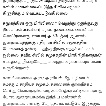
நிராகரித்த பிறகும், அதையே திருமண விளம்​பரங்​
களில் முன்னிலைப்​படுத்த சிவில் சமூகம்
கிஞ்சித்தும் வெட்கப்​படு​வ​தில்லை.
சமூகத்தின் ஒரு பிரிவினரை வெறுத்து ஒதுக்குவது
(Social ostracisation) மரண தண்டனையை​விடக்
கொடூர​மானது என்பார் அம்பேத்கர். ஆனால்,
ஜனநாயகத்​துக்கு எதிரான சிவில் சமூகத்தின்
போக்கைத் தண்டிப்​ப​தற்கு இங்கு எந்தச் சட்டமும்
இல்லை. தவிர, சிவில் சமூகத்தின் பிரதி​நி​தி​கள்தான்
சட்டத்தை நிறைவேற்றும் அலுவலர்​களாகவும் வலம்
வருகின்​றனர்.
காலங்​காலமாக அரசு/ அரசியல் மீது பழியைச்
சுமத்தும் சாதியச் சமூகம், தன்னைக் குற்றநீக்கம்
செய்து​ கொள்​ளும்வரை, அம்பேத்கர் சுட்டிக்​காட்​டியது
போல, ஜனநாயகமற்ற இந்திய மண்ணில்
ஜனநாயகம் என்பது மேற்பூச்சாக மட்டுமே இருக்​கும்.