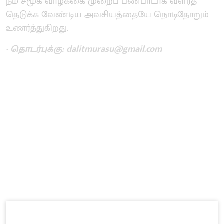
நம் சமூக ​வாழ்க்கை ​முறைப் பண்​பாடாக வளர்த்​
தெடுக்க வேண்டிய அவசியத்தையே நொடிதோறும்
உணர்​த்​துகிறது.
- தொடர்புக்கு: dalitmurasu@gmail.com