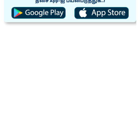
திசை App-ஐ பயன்படுத்துக..!