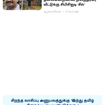
வீட்டுக்கு சிபிசிஐடி ‘சீல்’
ஆ.நல்லசிவன்
16 hours ago
சிறந்த வாசிப்பு அனுபவத்துக்கு ‘இந்து தமிழ்