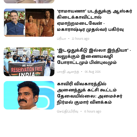
‘ராமாயணா’ படத்துக்கு ஆஸ்கர்
கிடைக்காவிட்டால்
ஏமாற்றமடைவேன் -
மகாராஷ்டிர முதல்வர் பகிர்வு
ப்ரியா
22 hours ago
‘இடஒதுக்கீடு இல்லா இந்தியா’ -
வலுக்கும் இணையவழி
போராட்டமும் பின்புலமும்
பாரதி ஆனந்த்
06 Aug 2026
காவிரி விவகாரத்தில்
அனைத்துக் கட்சி கூட்டம்
தேவையில்லை: அமைச்சர்
நிர்மல் குமார் விளக்கம்
செய்திப்பிரிவு
15 hours ago