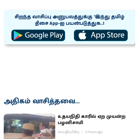
சிறந்த வாசிப்பு அனுபவத்துக்கு ‘இந்து தமிழ்
திசை App-ஐ பயன்படுத்துக..!
அதிகம் வாசித்தவை...
உதயநிதி காரில் ஏற முயன்ற
பழனிசாமி
செய்திப்பிரிவு
15 hours ago