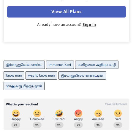
View All Plans
Already have an account?
Sign In
இம்மானுவேல் காண்ட்
Immanuel Kant
மனிதனை அறியும் வழி
know man
way to know man
இம்மானுவேல் காண்ட்டின்
300ஆவது பிறந்த நாள்