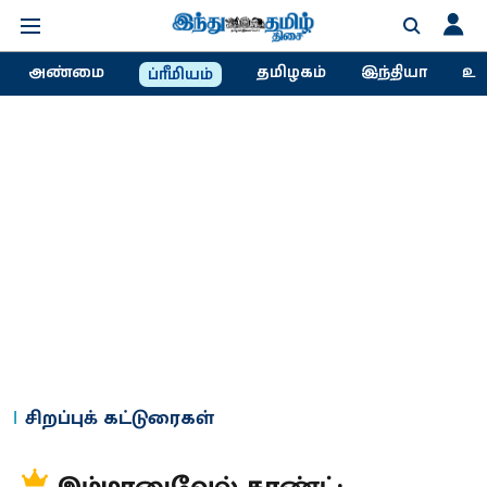
அண்மை
தமிழகம்
இந்தியா
உல
ப்ரீமியம்
சிறப்புக் கட்டுரைகள்