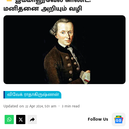
இம்மானுவேல் காண்ட்:
மனிதனை அறியும் வழி
விவேக் ராதாகிருஷ்ணன்
Updated on
:
22 Apr 2024, 5:01 am
3
min read
Follow Us