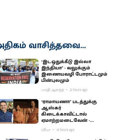
திகம் வாசித்தவை...
‘இடஒதுக்கீடு இல்லா
இந்தியா’ - வலுக்கும்
இணையவழி போராட்டமும்
பின்புலமும்
பாரதி ஆனந்த்
22 hours ago
‘ராமாயணா’ படத்துக்கு
ஆஸ்கர்
கிடைக்காவிட்டால்
ஏமாற்றமடைவேன் -
மகாராஷ்டிர முதல்வர்
ப்ரியா
19 hours ago
பகிர்வு