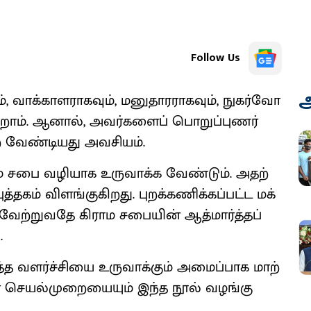
Follow Us
அ
ாக்​காள​ராக​வும், மனு​தா​ர​ராக​வும், நுகர்​வோ​
​கிறோம். ஆனால், அவர்​களைப் பொறுப்​புணர்​
ற வேண்​டியது அவசி​யம்.
ாம சபை வழி​யாக உரு​வாக்க வேண்​டும். அதற்​
​தகம் விளங்​கு​கிறது. புறக்​கணிக்​கப்​பட்ட மக்​
்​று​வதே கிராம சபை​யின் ஆத்​மார்த்​தப்
.
்த வளர்ச்​சியை உரு​வாக்​கும் அமைப்​பாக மாற்​
ன செயல்​முறையை​யும் இந்த நூல் வழங்​கு​