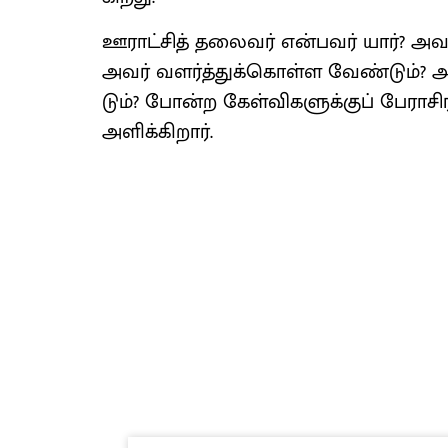
ஊராட்​சித் தலை​வர் என்​பவர் யார்? அ
அவர் வளர்த்​துக்​கொள்ள வேண்​டும்? 
டும்? போன்ற கேள்வி​களுக்​குப் பேர
அளிக்​கிறார்.