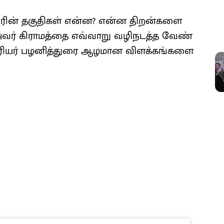
வரின் தகு​தி​கள் என்ன? என்ன திறன்​களை
அவர் கிராமத்தை எவ்​வாறு வழிநடத்த வேண்​
ாசிரியர் பழனித்துரை ஆழமான விளக்​கங்​களை