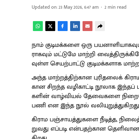
Updated on
:
23 May 2026, 6:47 am
2
min read
நாம் குடிமக்​களை ஒரு பயனாளி​யாக​வும், வ
ராக​வும் மட்​டுமே மாற்றி வைத்​திருக்
வுள்ள செயற்​பாட்டு குடிமக்​களாக மாற்
அந்த மாற்​றத்​திற்​கான புரிதலைக் கிர
கான சிறந்த வழி​காட்டி நூலாக இந்​தப் புத்
களின் வாழ்​வியல் தேவை​களை நிறைவேற
பணி என இந்த நூல் வலி​யுறுத்​துகிறது
கிராம பஞ்​சா​யத்​துகளை நீடித்த, நிலைத
று​வது எப்​படி என்​ப​தற்​கான தெளி​வா
கிறது.