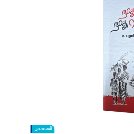
நா.மணி