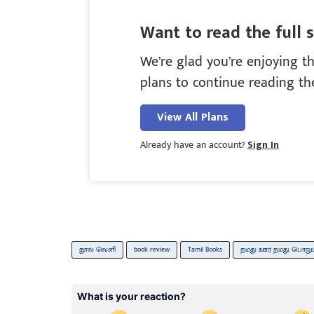
Want to read the full 
We’re glad you’re enjoying th
plans to continue reading the
View All Plans
Already have an account?
Sign In
நூல் வெளி
book review
Tamil Books
நமது ஊர் நமது பொறுப