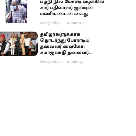
பழநி நில மோசடி வழக்கில்
சார் பதிவாளர் ஜஸ்டின்
மணிகண்டன் கைது
செய்திப்பிரிவு
14 hours ago
தமிழர்களுக்காக
தொடர்ந்து போராடிய
தலைவர் வைகோ:
சமாஜ்வாதி தலைவர்
அகிலேஷ் புகழாரம்
செய்திப்பிரிவு
16 hours ago