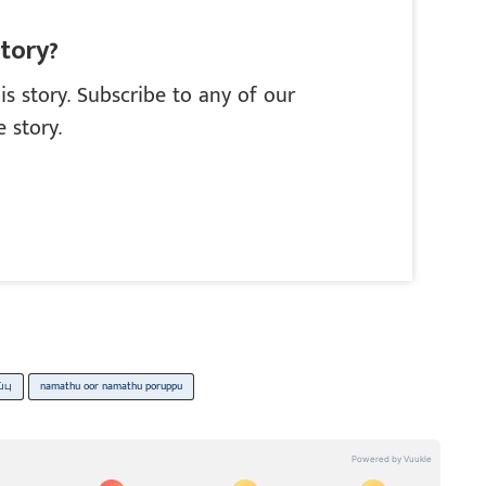
story?
is story. Subscribe to any of our
 story.
்பு
namathu oor namathu poruppu