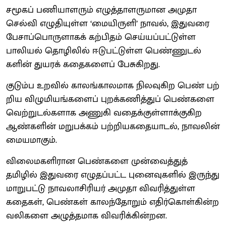
சமூகப் பணி​யாள​ரும் எழுத்​தாள​ரு​மான அமுதா
செல்வி எழு​தி​யுள்ள ‘மை​யிருளி’ நாவல், இது​வரை
பேசாப்​பொருளாகக் கற்​பிதம் செய்​யப்​பட்​டுள்ள
பாலியல் தொழிலில் ஈடு​பட்​டுள்ள பெண்​ணுடல்​
களின் துயரக் கதைகளைப் பேசுகிறது.
குடும்ப உறவில் காலங்​கால​மாக நில​வு​கிற பெண் பற்​
றிய விழு​மி​யங்​களைப் புறக்​கணித்​துப் பெண்​களை
வெற்​றுடல்​களாக அணுகி வதைக்​குள்​ளாக்​கு​கிற
ஆண்​களின் மறு​பக்​கம் பற்​றியகதை​யாடல், நாவலின்
மைய​மாகும்.
விலைமகளி​ரான பெண்​களை முன்​வைத்​துத்
தமிழில் இது​வரை எழுதப்​பட்ட புனை​வு​களில் இருந்து
மாறு​பட்டு நாவலாசிரியர் அமுதா விவரித்​துள்ள
கதைகள், பெண்​கள் காலந்​தோறும் எதிர்​கொள்​கின்ற
வலிகளை அழுத்​த​மாக விவரிக்​கின்​றன.