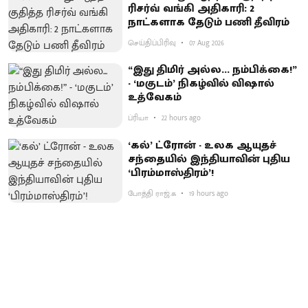
ரிசர்வ் வங்கி அதிகாரி: 2
நாட்களாக தேடும் பணி தீவிரம்
செய்திப்பிரிவு
07 Aug 2026
“இது திமிர் அல்ல... நம்பிக்கை!”
- ‘மகுடம்’ நிகழ்வில் விஷால்
உத்வேகம்
ப்ரியா
22 hours ago
‘கல்’ ட்ரோன் - உலக ஆயுதச்
சந்தையில் இந்தியாவின் புதிய
‘பிரம்மாஸ்திரம்’!
போத்தி ராஜ்.க
19 hours ago