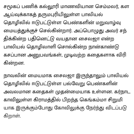
சமூகப் பணிக் கல்​லூரி மாண​வி​யான செம்​மலர், கள
ஆய்​வுக்​காகத் தரு​மபுரி​யிலுள்ள பாலியல்
தொழிலில் ஈடு​பட்​டுள்ள பெண்​களின் மறு​வாழ்வு
மையத்​துக்​குச் செல்​கின்​றார். அப்​பொழுது அவர் சந்​
திக்​கின்ற பதினெட்டு வயதான சைலஜா என்ற
பாலியல் தொழிலாளி சொல்​கின்ற நான்​காண்டு
கசப்​பான அனுபவங்​கள், முடிவற்ற கதைகளாக விரி​
கின்​றன.
நாவலின் மைய​மாக சைலஜா இருந்​தா​லும் பாலியல்
தொழிலில் ஈடு​பட்​டுள்ள பல்​வேறு பெண்​களின்
அவல​மான கதைகள் முதன்​மை​யாக உள்​ளன. கர்​நாட​
கா​விலுள்ள கிராமத்​தில் பிறந்த கெங்​கம்மா சிறுமி​
யாக இருக்​கும்​போது கோவிலுக்கு நேர்ந்து விடப்​படு​
கிறாள்.