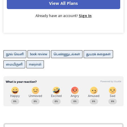
View All Plans
Already have an account?
Sign In
நூல் வெளி
book review
பெண்ணுடல்கள்
துயரக் கதைகள்
மையிருளி
maiyiruli