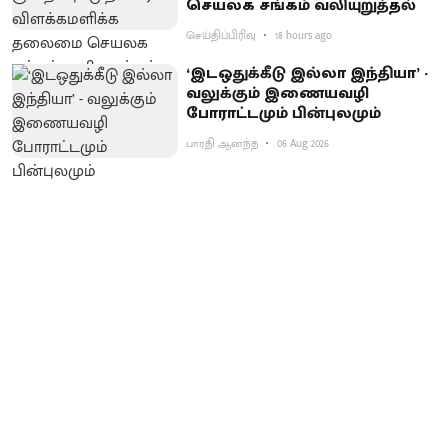
செயலக சங்கம் வலியுறுத்தல்
செய்திப்பிரிவு
18 hours ago
‘இடஒதுக்கீடு இல்லா இந்தியா’ -
வலுக்கும் இணையவழி
போராட்டமும் பின்புலமும்
பாரதி ஆனந்த்
06 Aug 2026