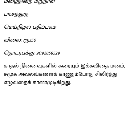
மழைநின்ற மறுநாள்
பா.சந்துரு
மெய்நிழல் பதிப்பகம்
விலை: ரூ.150
தொடர்புக்கு: 9092858529
காதல் நினைவுகளில் கரையும் இக்கவிதை மனம்,
சமூக அவலங்களைக் காணும்போது சிலிர்த்து
எழுவதைக் காணமுடிகிறது.