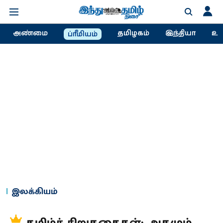
அண்மை
தமிழகம்
இந்தியா
உல
ப்ரீமியம்
இலக்கியம்