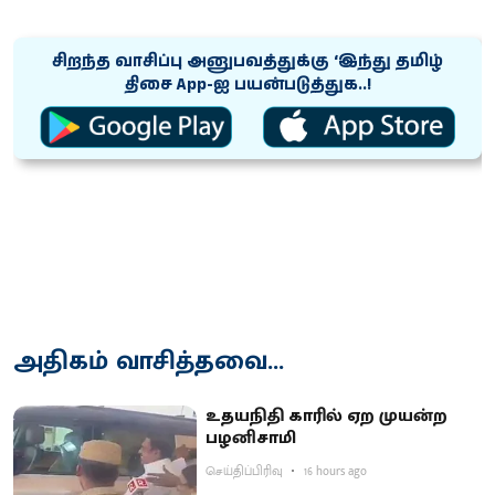
சிறந்த வாசிப்பு அனுபவத்துக்கு ‘இந்து தமிழ்
திசை App-ஐ பயன்படுத்துக..!
அதிகம் வாசித்தவை...
உதயநிதி காரில் ஏற முயன்ற
பழனிசாமி
செய்திப்பிரிவு
16 hours ago