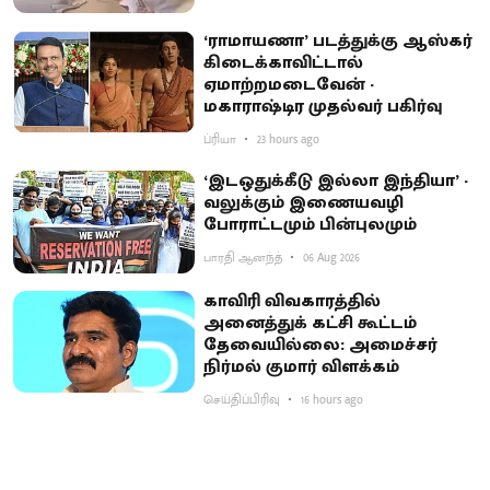
‘ராமாயணா’ படத்துக்கு ஆஸ்கர்
கிடைக்காவிட்டால்
ஏமாற்றமடைவேன் -
மகாராஷ்டிர முதல்வர் பகிர்வு
ப்ரியா
23 hours ago
‘இடஒதுக்கீடு இல்லா இந்தியா’ -
வலுக்கும் இணையவழி
போராட்டமும் பின்புலமும்
பாரதி ஆனந்த்
06 Aug 2026
காவிரி விவகாரத்தில்
அனைத்துக் கட்சி கூட்டம்
தேவையில்லை: அமைச்சர்
நிர்மல் குமார் விளக்கம்
செய்திப்பிரிவு
16 hours ago