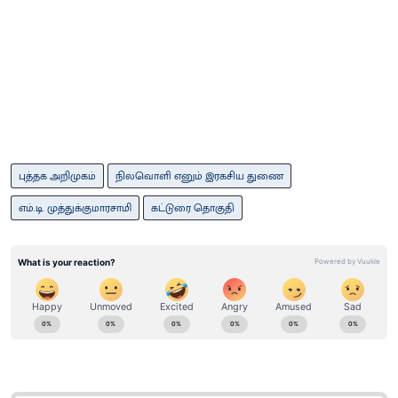
புத்தக அறிமுகம்
நிலவொளி எனும் இரகசிய துணை
எம்.டி. முத்துக்குமாரசாமி
கட்டுரை தொகுதி