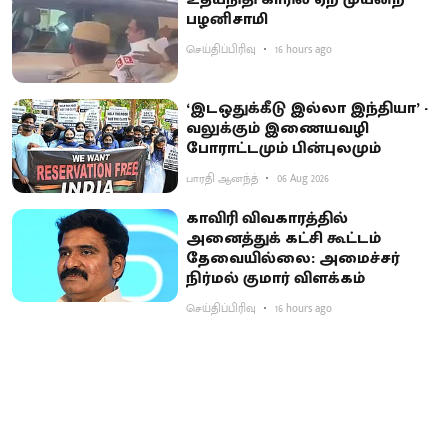
பழனிசாமி
செய்திப்பிரிவு
16 hours ago
‘இடஒதுக்கீடு இல்லா இந்தியா’ -
வலுக்கும் இணையவழி
போராட்டமும் பின்புலமும்
பாரதி ஆனந்த்
06 Aug 2026
காவிரி விவகாரத்தில்
அனைத்துக் கட்சி கூட்டம்
தேவையில்லை: அமைச்சர்
நிர்மல் குமார் விளக்கம்
செய்திப்பிரிவு
16 hours ago