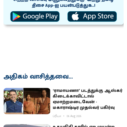
திசை App-ஐ பயன்படுத்துக..!
அதிகம் வாசித்தவை...
‘ராமாயணா’ படத்துக்கு ஆஸ்கர்
கிடைக்காவிட்டால்
ஏமாற்றமடைவேன் -
மகாராஷ்டிர முதல்வர் பகிர்வு
ப்ரியா
06 Aug 2026
உதயநிதி காரில் ஏற முயன்ற