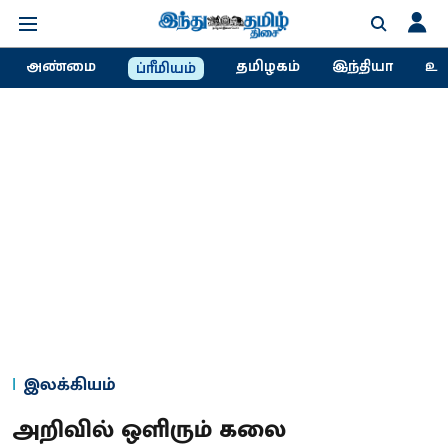
அண்மை
தமிழகம்
இந்தியா
உல
ப்ரீமியம்
இலக்கியம்
அறிவில் ஒளிரும் கலை