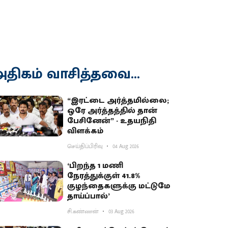
திகம் வாசித்தவை...
“இரட்டை அர்த்தமில்லை;
ஒரே அர்த்தத்தில் தான்
பேசினேன்” - உதயநிதி
விளக்கம்
செய்திப்பிரிவு
04 Aug 2026
‘பிறந்த 1 மணி
நேரத்துக்குள் 41.8%
குழந்தைகளுக்கு மட்டுமே
தாய்ப்பால்’
சி.கண்ணன்
03 Aug 2026