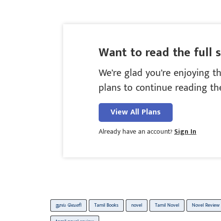
Want to read the full 
We’re glad you’re enjoying th
plans to continue reading the
View All Plans
Already have an account?
Sign In
நூல் வெளி
Tamil Books
novel
Tamil Novel
Novel Review