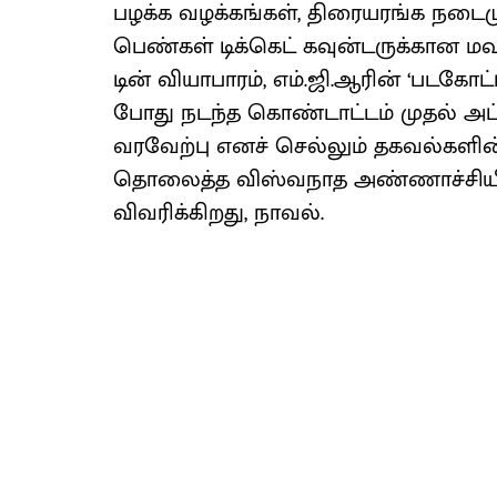
பழக்க வழக்​கங்​கள், திரையரங்க நடை​முறை
பெண்​கள் டிக்​கெட் கவுன்​டருக்​கான மவ
டின் வியா​பாரம், எம்​.ஜி.ஆரின் ‘படகோட்​
போது நடந்த கொண்​டாட்​டம் முதல் அ
வரவேற்பு எனச் செல்​லும் தகவல்​களின
தொலைத்த விஸ்​வ​நாத அண்​ணாச்​சி​யின்
விவரிக்​கிறது, நாவல்.