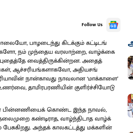
Follow Us
அ
ாலை​யோ, பாழடைந்து கிடக்​கும் கட்​டிடங்​
தி​களோ, நம் முந்​தைய வரலாற்​றை, வாழ்க்​கை​
தைத்தே வைத்​திருக்​கின்​றன. அதைத்
ள், ஆச்​சரி​யங்​களாகவோ, அதி​யசங்​
ரி​யா​வின் நான்​காவது நாவலான ‘மாக்​காளை’
உணர்​வை, தாமிரபரணி​யின் குளிர்ச்​சி​யோடு
ின் பின்​னணி​யைக் கொண்ட இந்த நாவல்,
தலை​முறை கண்​டி​ராத, வாழ்ந்​தி​டாத வாழ்க்​
பேசுகிறது. அந்​தக் கால​கட்​டத்து மக்​களின்