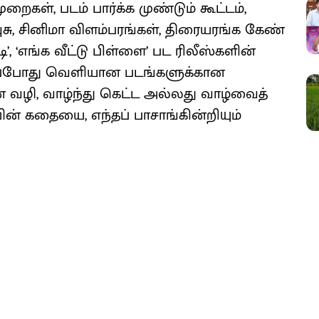
​கள், படம் பார்க்க முண்​டும் கூட்​டம்,
ுசு, சினிமா விளம்​பரங்​கள், திரையரங்க கேண்​
டி’, ‘எங்க வீட்டு பிள்​ளை’ பட ரிலீஸ்​களின்
ப்​போது வெளி​யான படங்​களுக்​கான
் வழி, வாழ்ந்து கெட்ட அல்​லது வாழ்​வைத்
 கதையை, எந்​தப் பாசாங்​கின்​றி​யும்