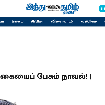
E-
யா
உலகம்
சினிமா
விளையாட்டு
வணிகம்
கையைப் பேசும் நாவல்! |