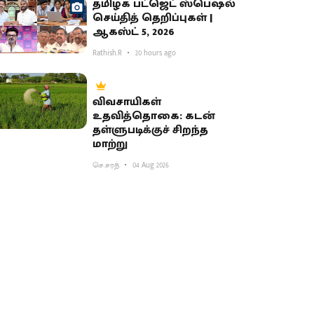
தமிழக பட்ஜெட் ஸ்பெஷல்
செய்தித் தெறிப்புகள் |
ஆகஸ்ட் 5, 2026
Rathish.R
20 hours ago
விவசாயிகள்
உதவித்தொகை: கடன்
தள்ளுபடிக்குச் சிறந்த
மாற்று
செ.சரத்
04 Aug 2026