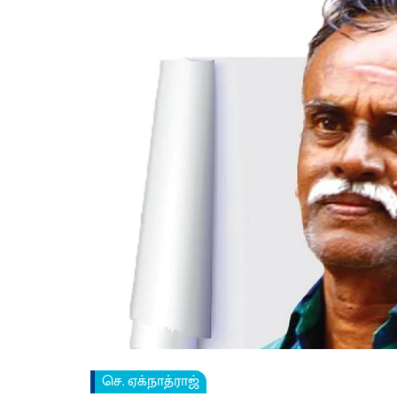
செ. ஏக்நாத்ராஜ்