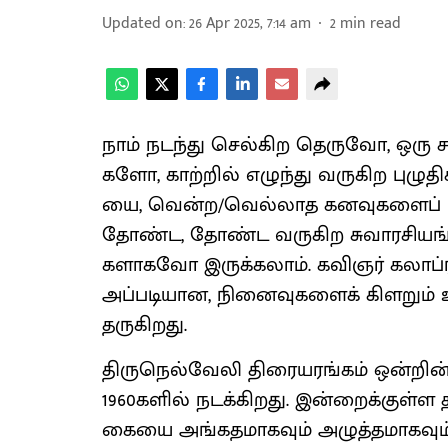
Updated on
:
26 Apr 2025, 7:14 am
2
min read
​நாம் நடந்து செல்​கிற தெரு​வோ, ஒரு ச
களோ, காற்​றில் எழுந்து வரு​கிற புழு​
யை, வென்​ற/வெல்​லாத கனவு​களைப் பு
தோண்ட, தோண்ட வரு​கிற சுவாரசி​யங்​க
களாகவோ இருக்​கலாம். கவிஞர் கலாப்​
அப்​படி​யான, நினை​வு​களைக் கிளறும் 
தரு​கிறது.
திருநெல்​வேலி திரையரங்​கம் ஒன்​ற
1960களில் நடக்​கிறது. இன்​றைக்​குள்ள 
கையை அங்​கத​மாக​வும் அழுத்​த​மாக​வும் 