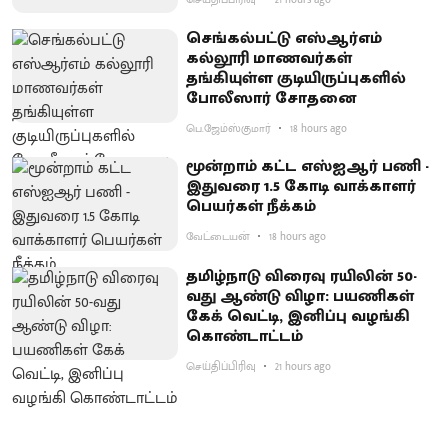
செங்கல்பட்டு எஸ்ஆர்எம்
கல்லூரி மாணவர்கள்
தங்கியுள்ள குடியிருப்புகளில்
போலீஸார் சோதனை
பெ.ஜேம்ஸ்குமார்
18 hours ago
மூன்றாம் கட்ட எஸ்ஐஆர் பணி -
இதுவரை 1.5 கோடி வாக்காளர்
பெயர்கள் நீக்கம்
வேட்டையன்
18 hours ago
தமிழ்நாடு விரைவு ரயிலின் 50-
வது ஆண்டு விழா: பயணிகள்
கேக் வெட்டி, இனிப்பு வழங்கி
கொண்டாட்டம்
செய்திப்பிரிவு
21 hours ago