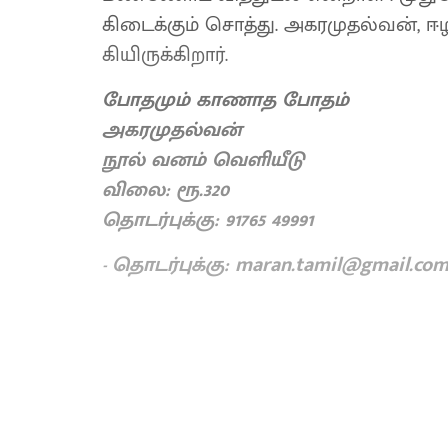
கிடைக்​கும் சொத்து. அகர​முதல்​வன், ஈழப
கி​யிருக்​கிறார்​.
போதமும் காணாத போதம்
அகரமுதல்வன்
நூல் வனம் வெளியீடு
விலை: ரூ.320
தொடர்புக்கு: 91765 49991
- தொடர்புக்கு: maran.tamil@gmail.co