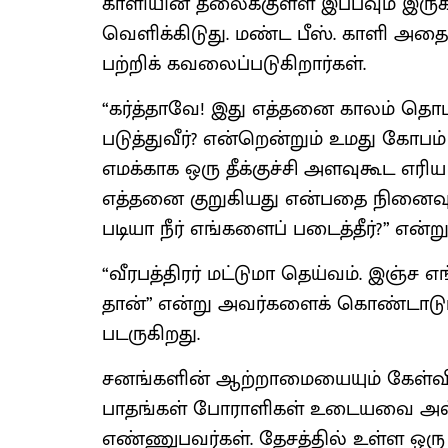
காளியின் தலைக்​குள்ள இப்பவும் இருக
வெளிக்​கிடுது. மண்ட பீஸ். காளி அதை
பற்றிக் கவலைப்​படு​கிறார்கள்.
“கர்த்​தாவே! இது எத்தனை காலம் தொடர
படுத்து​வீர்? என்றென்றும் உமது கோபம
எமக்காக ஒரு தீக்குச்சி அளவுகூட எரிய
எத்தனை குறுகியது என்பதை நினைவு​கூர
படியா நீர் எங்களைப் படைத்​தீர்?” என்று 
“வீரபத்​திரர் மட்டுமா தெய்வம். இஞ்ச 
தான்” என்று அவர்களைக் கொண்டாடும
படருகிறது.
சனங்களின் ஆற்றாமை​யையும் கேள்வி​க
பாதங்கள் போராளிகள் உடையவை அல
எண்ணுபவர்கள். தேசத்தில் உள்ள ஒரு