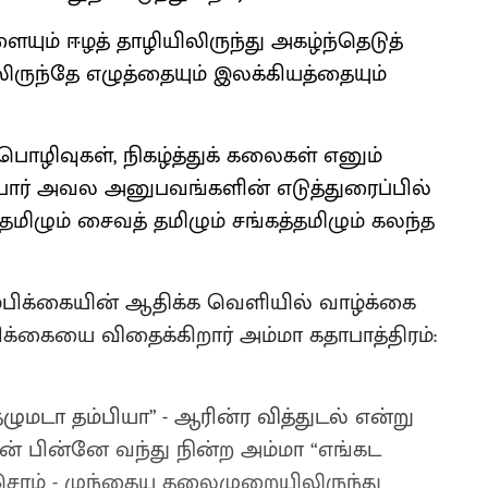
ும் ஈழத் தாழியி​லிருந்து அகழ்ந்​தெடுத்​
ிருந்தே எழுத்​தையும் இலக்கி​யத்​தையும்
ழி​வுகள், நிகழ்த்துக் கலைகள் எனும்
ர் அவல அனுபவங்​களின் எடுத்​துரைப்பில்
தமிழும் சைவத் தமிழும் சங்கத்​தமிழும் கலந்த
​பிக்கையின் ஆதிக்க வெளியில் வாழ்க்கை
க்கையை விதைக்​கிறார் அம்மா கதாபாத்​திரம்:
டா தம்​பியா” - ஆரின்ர ​வித்​துடல் என்று
என் பின்னே வந்து நின்ற அம்மா “எங்கட
ுசொம் - ​முந்தைய தலை​முறையி​லிருந்து