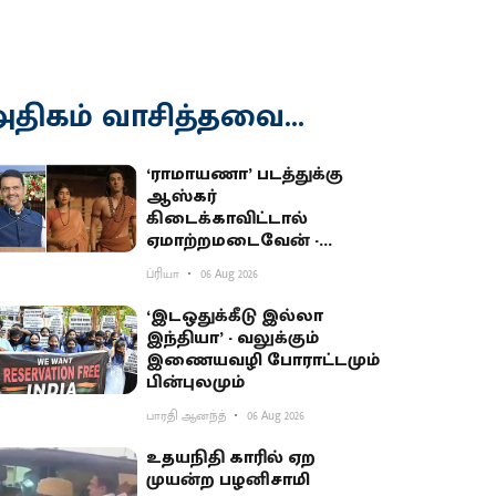
திகம் வாசித்தவை...
‘ராமாயணா’ படத்துக்கு
ஆஸ்கர்
கிடைக்காவிட்டால்
ஏமாற்றமடைவேன் -
மகாராஷ்டிர முதல்வர்
ப்ரியா
06 Aug 2026
பகிர்வு
‘இடஒதுக்கீடு இல்லா
இந்தியா’ - வலுக்கும்
இணையவழி போராட்டமும்
பின்புலமும்
பாரதி ஆனந்த்
06 Aug 2026
உதயநிதி காரில் ஏற
முயன்ற பழனிசாமி