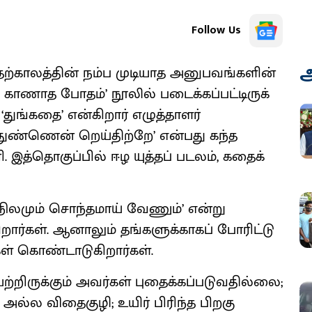
Follow Us
அ
்காலத்தின் நம்ப முடியாத அனுபவங்​களின்
காணாத போதம்’ நூலில் படைக்​கப்​பட்​டிருக்​
துங்கதை’ என்கிறார் எழுத்​தாளர்
ுண்ணென் றெய்திற்றே’ என்பது கந்த
ி. இத்தொகுப்பில் ஈழ யுத்தப் படலம், கதைக்
டி நிலமும் சொந்தமாய் வேணும்’ என்று
றார்கள். ஆனாலும் தங்களுக்​காகப் போரிட்டு
கள் கொண்டாடு​கிறார்கள்.
ற்றிருக்கும் அவர்கள் புதைக்​கப்​படு​வ​தில்லை;
ழி அல்ல விதைகுழி; உயிர் பிரிந்த பிறகு