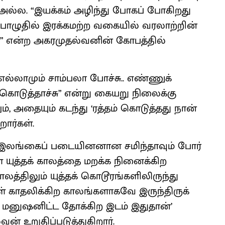
அல்ல. “இயக்கம் அழிந்து போகப் போகிறது
ொழுதில் இரக்கமற்ற வகையில் வரலாற்றின்
து” என்ற அகரமுதல்​வனின் கோபத்தில்
 எல்லாமும் சாம்பலா போச்சு.. எண்ணுக்
 கொடுத்​தாச்சு” என்று கையறு நிலைக்கு
ும், அதையும் கடந்து ‘ரத்தம் கொடுத்தது நான்
றார்கள்.
ம் இலங்கைப் படையினனான சமிந்​தாவும் போர்
ள் யுத்தக் காலத்தை மறக்க நினைக்கிற
த்​திலும் யுத்தக் கொடூரங்​களி​லிருந்து
ள் காதலிக்கிற காலங்​களாகவே இருந்​திருக்​
்த மனுஷனிட்ட தோக்கிற இடம் இதுதான்’
உறுதிப்​படுத்து​கிறார்.