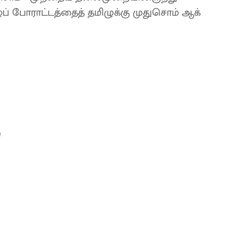
் ​போராட்​டத்​தைத் தமிழுக்​கு ​முதுசொம்​ ஆக்​
m