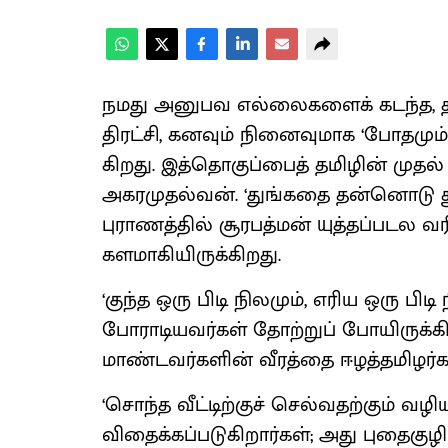
நமது அனுபவ எல்லைகளைக் கடந்த, தற
திரட்சி, கனவும் நினைவுமாக ‘போதமும் 
கிறது. இத்தொகுப்பைத் தமிழின் முதல் ‘
அகரமுதல்வன். ‘துங்கதை தன்னொடு த
புராணத்தில் சூரபத்மன் யுத்தப்படல வர
களமாகி​யிருக்​கிறது.
‘குந்த ஒரு பிடி நிலமும், எரிய ஒரு பி
போராடிய​வர்கள் தோற்றுப் போயிருக்​கி
மாண்ட​வர்​களின் வீரத்தை ஈழத்தமிழர்
‘சொந்த வீட்டிற்குச் செல்வதற்கும் வழிய
விதைக்​கப்​படு​கிறார்கள்; அது புதைகு