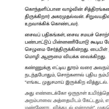
கொந்தளிப்பான வாழ்வின் சித்திரங்​களைய
திருக்​கிறார் அகரமுதல்வன். சிறுவய​தில
உறவாக்கிக் கொண்டவர்.
சைவப் பதிகங்கள், சைவ சமயச் சொற்பொ
பண்பாட்டுப் பின்னணியோடு கூடிய போ
செழுமை சேர்த்திருக்​கின்றது. பைபிள் 
மொழி ஆளுமை வியக்க வைக்கிறது.
கண்ணுக்கு எட்டிய தூரம் வரை அவநம்
நடந்த​போதும், சொற்களால் புதிய நம்பி
“எங்கட முதுசமாய் இருக்கிற வித்துடல்.
அது எண்டைக்கோ ஒருநாள் உயிர்த்​தெழும
அறம்பாவை அத்​தை​யிடம் கேட்​டதும், 
மண்ணோட ​வித்​துடல் என்​றாள்”. ​முத