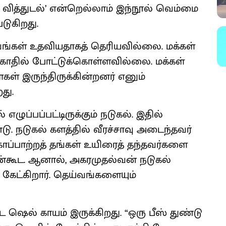
வித்துடல்’ என்றெல்லாம் இந்நூல் வெம்மை
டு​கிறது.
்கள் உதவிய​தாகத் தெரிய​வில்லை. மக்கள்
காதில் போட்டுக்​கொள்ள​வில்லை. மக்கள்
ள் இருந்​திருக்​கின்றனர் எனும்
து.
ுப்​பப்​பட்​டிருக்கும் நடுகல். இதில்
. நடுகல் களத்தில் வீரச்சாவு அடைந்​தவர்​
 காப்பாற்றத் தங்கள் உயிரைத் தந்தவர்களை
ன்கூட. ஆனால், அகரமுதல்வன் நடுகல்
் கேட்கிறார். தெய்வங்​களையும்
ஷெல் காயம் இருக்​கிறது. “ஒரு பீஸ் துண்டு