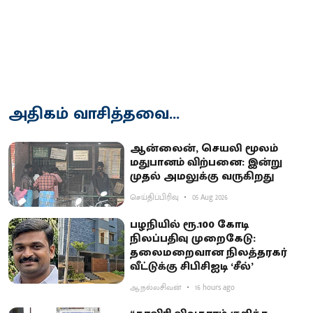
அதிகம் வாசித்தவை...
ஆன்லைன், செயலி மூலம்
மதுபானம் விற்பனை: இன்று
முதல் அமலுக்கு வருகிறது
செய்திப்பிரிவு
05 Aug 2026
பழநியில் ரூ.100 கோடி
நிலப்பதிவு முறைகேடு:
தலைமறைவான நிலத்தரகர்
வீட்டுக்கு சிபிசிஐடி ‘சீல்’
ஆ.நல்லசிவன்
16 hours ago