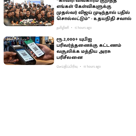
“காவிரி விவகாரம் குறித்த
எங்கள் கேள்விகளுக்கு
முதல்வர் விஜய் முடிந்தால் பதில்
சொல்லட்டும்” - உதயநிதி சவால்
தமிழினி
15 hours ago
ரூ.2,000+ யுபிஐ
பரிவர்த்தனைக்கு கட்டணம்
வசூலிக்க மத்திய அரசு
பரிசீலனை
செய்திப்பிரிவு
19 hours ago