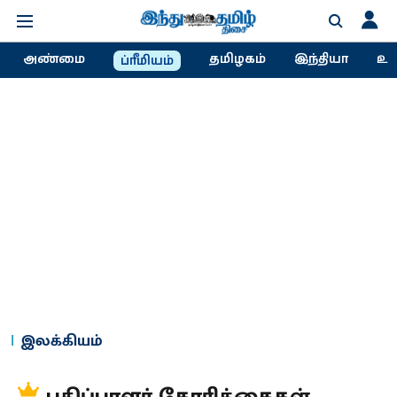
அண்மை
தமிழகம்
இந்தியா
உல
ப்ரீமியம்
இலக்கியம்