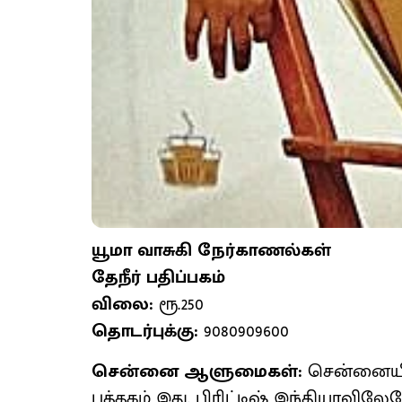
யூமா வாசுகி நேர்காணல்கள்
தேநீர் பதிப்பகம்
விலை:
ரூ.250
தொடர்புக்கு:
9080909600
சென்னை ஆளுமைகள்:
சென்னையி
புத்தகம் இது. பிரிட்டிஷ் இந்தியாவ