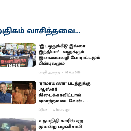
திகம் வாசித்தவை...
‘இடஒதுக்கீடு இல்லா
இந்தியா’ - வலுக்கும்
இணையவழி போராட்டமும்
பின்புலமும்
பாரதி ஆனந்த்
06 Aug 2026
‘ராமாயணா’ படத்துக்கு
ஆஸ்கர்
கிடைக்காவிட்டால்
ஏமாற்றமடைவேன் -
மகாராஷ்டிர முதல்வர்
ப்ரியா
22 hours ago
பகிர்வு
உதயநிதி காரில் ஏற
முயன்ற பழனிசாமி