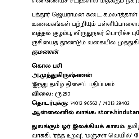
எண்ணெய்ச் சட்டிகளில் மிதக்கும் நகரம்
புத்தூர் ஜெயராமன் கடை, கமலாத்தாள் 
உணவகங்கள் பற்றியும் பள்ளிப்பாளையம
வத்தல் குழம்பு, விருதுநகர் பொரிச்ச
ருசியைத் தூண்டும் வகையில் முத்துகி
குமணன்
கொல பசி
அ.முத்துகிருஷ்ணன்
‘இந்து தமிழ் திசை’ப் பதிப்பகம்
விலை:
ரூ.250
தொடர்புக்கு:
74012 96562 / 74013 29402
ஆன்லைனில் வாங்க: store.hindutamil.
துலங்கும் ஓர் இலக்கியக் காலம்:
தமிழ
வாசுகி. ‘ரத்த உறவு’, ‘மஞ்சள் வெயில்