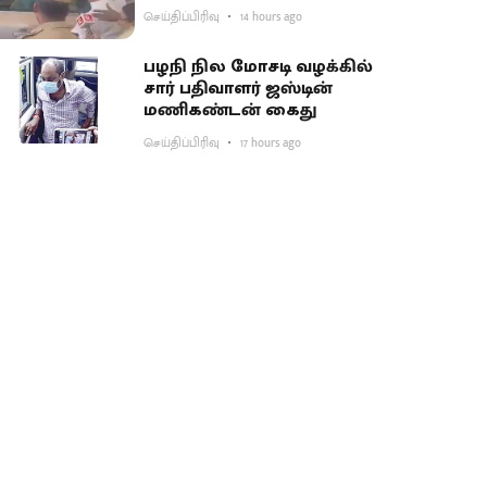
செய்திப்பிரிவு
14 hours ago
பழநி நில மோசடி வழக்கில்
சார் பதிவாளர் ஜஸ்டின்
மணிகண்டன் கைது
செய்திப்பிரிவு
17 hours ago