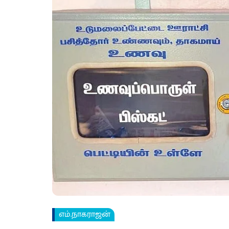
எம்.நாகராஜன்