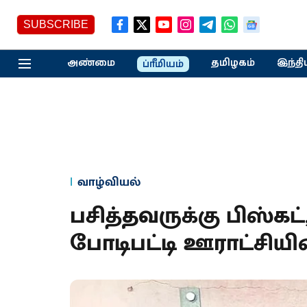
SUBSCRIBE
அண்மை
தமிழகம்
இந்தி
ப்ரீமியம்
வாழ்வியல்
பசித்தவருக்கு பிஸ்கட்,
போடிபட்டி ஊராட்சிய