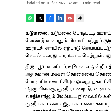
Updated on
:
03 Sep 2025, 8:47 am
1
min read
உடுமலை:
உடுமலை போடிபட்டி ஊராட்சி
வேண்டுமானாலும் பிஸ்கட் மற்றும் குடி
ஊராட்சி சார்பில் ஏற்பாடு செய்யப்பட
செயல் பலரது பாராட்டை பெற்றுள்ளது
திருப்பூர் மாவட்டம், உடுமலை ஒன்றியத
அதிகமான மக்கள் தொகையை கொண்ட 
போடிபட்டி ஊராட்சியும் ஒன்று. நகராட
தெருவிளக்கு, குடிநீர், மழை நீர் வடிக
வசதிகளிலும் மேம்பட்ட நிலையில் உள்ளத
குடிநீர் கட்டணம், இதர கட்டணங்கள் மற