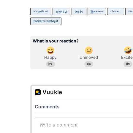
வாழ்வியல்
திருப்பூர்
குடிநீர்
இலவசம்
பிஸ்கட்
dri
Bodipatti Panchayat