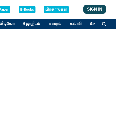
Paper
E-Books
பிரசுரங்கள்
SIGN IN
மேலும்
வீடியோ
ஜோதிடம்
க்ரைம்
கல்வி