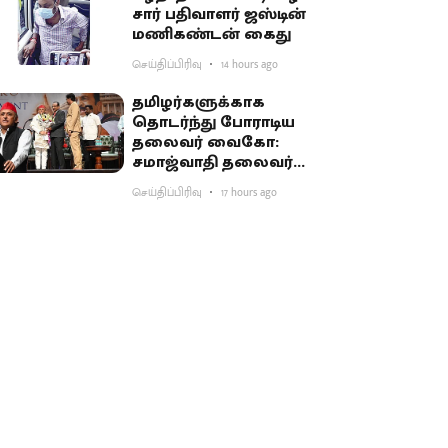
சார் பதிவாளர் ஜஸ்டின்
மணிகண்டன் கைது
செய்திப்பிரிவு
14 hours ago
தமிழர்களுக்காக
தொடர்ந்து போராடிய
தலைவர் வைகோ:
சமாஜ்வாதி தலைவர்
அகிலேஷ் புகழாரம்
செய்திப்பிரிவு
17 hours ago