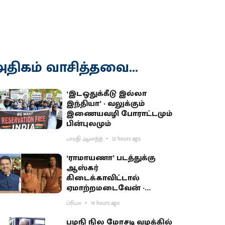
திகம் வாசித்தவை...
‘இடஒதுக்கீடு இல்லா
இந்தியா’ - வலுக்கும்
இணையவழி போராட்டமும்
பின்புலமும்
பாரதி ஆனந்த்
22 hours ago
‘ராமாயணா’ படத்துக்கு
ஆஸ்கர்
கிடைக்காவிட்டால்
ஏமாற்றமடைவேன் -
மகாராஷ்டிர முதல்வர்
ப்ரியா
19 hours ago
பகிர்வு
பழநி நில மோசடி வழக்கில்