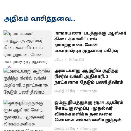
அதிகம் வாசித்தவை...
‘ராமாயணா’ படத்துக்கு ஆஸ்கர்
கிடைக்காவிட்டால்
ஏமாற்றமடைவேன் -
மகாராஷ்டிர முதல்வர் பகிர்வு
ப்ரியா
06 Aug 2026
அடையாறு ஆற்றில் குதித்த
ரிசர்வ் வங்கி அதிகாரி: 2
நாட்களாக தேடும் பணி தீவிரம்
செய்திப்பிரிவு
17 hours ago
ஓய்வூதியத்துக்கு ரூ.14 ஆயிரம்
கோடி குறைப்பு - முதல்வர்
விளக்கமளிக்க தலைமை
செயலக சங்கம் வலியுறுத்தல்
செய்திப்பிரிவு
17 hours ago