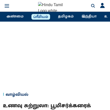
அண்மை
தமிழகம்
இந்தியா
உல
ப்ரீமியம்
வாழ்வியல்
உணவு சுற்றுலா: பூமிசர்க்கரைக்