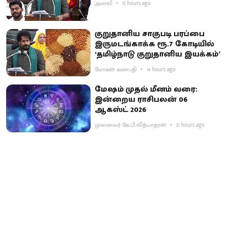
அனலி
15 hours ago
குறுதானிய சாகுபடி பரப்பை
இருமடங்காக்க ரூ.7 கோடியில்
‘தமிழ்நாடு குறுதானிய இயக்கம்’
மோகன் கணபதி
14 hours ago
மேஷம் முதல் மீனம் வரை:
இன்றைய ராசிபலன் 06
ஆகஸ்ட் 2026
முனைவர் கே.பி.வித்யாதரன்
21 hours ago