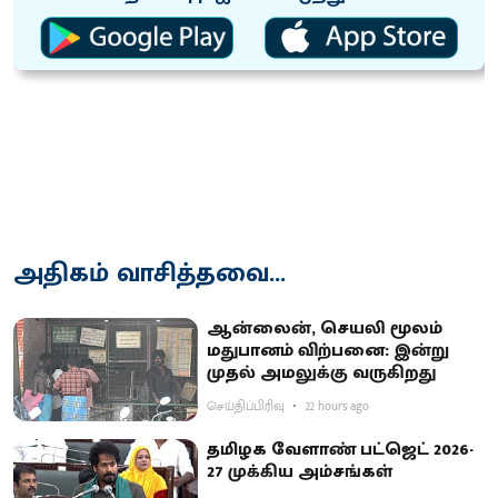
அதிகம் வாசித்தவை...
ஆன்லைன், செயலி மூலம்
மதுபானம் விற்பனை: இன்று
முதல் அமலுக்கு வருகிறது
செய்திப்பிரிவு
22 hours ago
தமிழக வேளாண் பட்ஜெட் 2026-
27 முக்கிய அம்சங்கள்