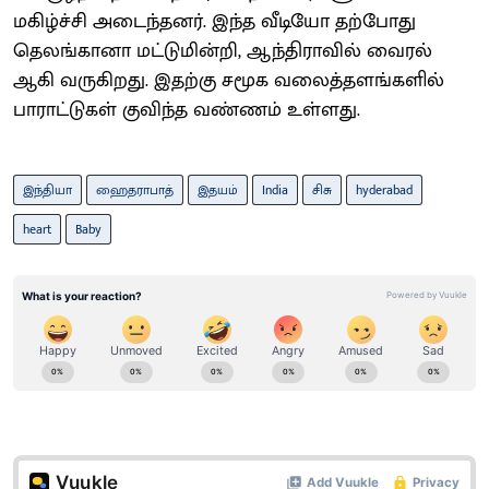
மகிழ்ச்சி அடைந்தனர். இந்த வீடியோ தற்போது
தெலங்கானா மட்டுமின்றி, ஆந்திராவில் வைரல்
ஆகி வருகிறது. இதற்கு சமூக வலைத்தளங்களில்
பாராட்டுகள் குவிந்த வண்ணம் உள்ளது.
இந்தியா
ஹைதராபாத்
இதயம்
India
சிசு
hyderabad
heart
Baby