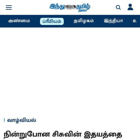
அண்மை
தமிழகம்
இந்தியா
உல
ப்ரீமியம்
வாழ்வியல்
நின்றுபோன சிசுவின் இதயத்தை