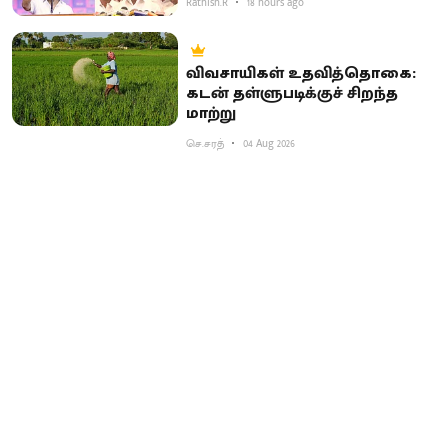
Rathish.R
18 hours ago
விவசாயிகள் உதவித்தொகை:
கடன் தள்ளுபடிக்குச் சிறந்த
மாற்று
செ.சரத்
04 Aug 2026