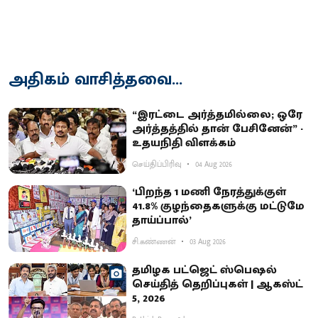
அதிகம் வாசித்தவை...
“இரட்டை அர்த்தமில்லை; ஒரே
அர்த்தத்தில் தான் பேசினேன்” -
உதயநிதி விளக்கம்
செய்திப்பிரிவு
04 Aug 2026
‘பிறந்த 1 மணி நேரத்துக்குள்
41.8% குழந்தைகளுக்கு மட்டுமே
தாய்ப்பால்’
சி.கண்ணன்
03 Aug 2026
தமிழக பட்ஜெட் ஸ்பெஷல்
செய்தித் தெறிப்புகள் | ஆகஸ்ட்
5, 2026