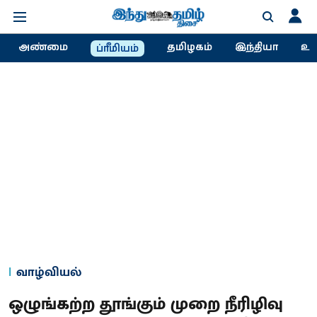
அண்மை
தமிழகம்
இந்தியா
உல
ப்ரீமியம்
வாழ்வியல்
ஒழுங்கற்ற தூங்கும் முறை நீரிழிவு