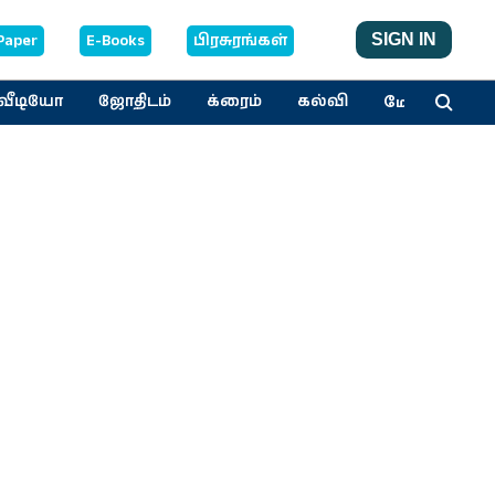
Paper
E-Books
பிரசுரங்கள்
SIGN IN
மேலும்
வீடியோ
ஜோதிடம்
க்ரைம்
கல்வி