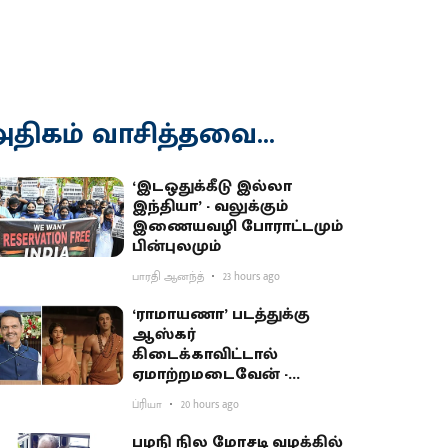
திகம் வாசித்தவை...
‘இடஒதுக்கீடு இல்லா
இந்தியா’ - வலுக்கும்
இணையவழி போராட்டமும்
பின்புலமும்
பாரதி ஆனந்த்
23 hours ago
‘ராமாயணா’ படத்துக்கு
ஆஸ்கர்
கிடைக்காவிட்டால்
ஏமாற்றமடைவேன் -
மகாராஷ்டிர முதல்வர்
ப்ரியா
20 hours ago
பகிர்வு
பழநி நில மோசடி வழக்கில்