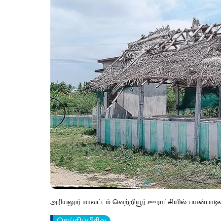
அரியலூர் மாவட்டம் வெற்றியூர் ஊராட்சியில் பயன்பாடின்ற