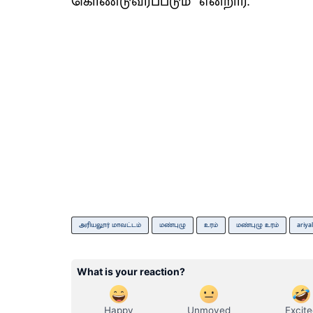
கொண்டுவரப்படும்’’ என்றார்.
அரியலூர் மாவட்டம்
மண்புழு
உரம்
மண்புழு உரம்
ariya