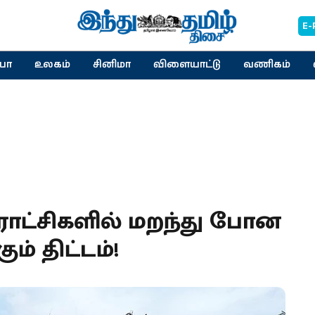
E-
யா
உலகம்
சினிமா
விளையாட்டு
வணிகம்
ாட்சிகளில் மறந்து போன
ம் திட்டம்!