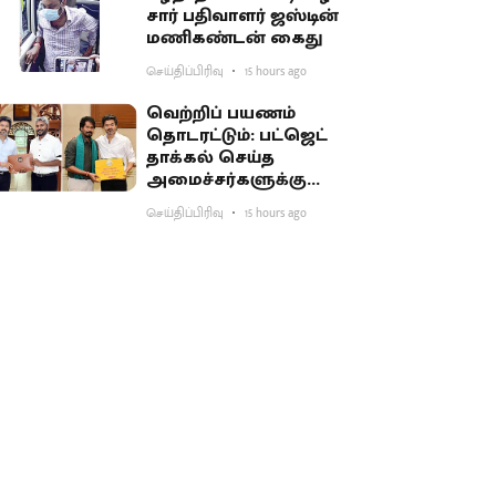
சார் பதிவாளர் ஜஸ்டின்
மணிகண்டன் கைது
செய்திப்பிரிவு
15 hours ago
வெற்றிப் பயணம்
தொடரட்டும்: பட்ஜெட்
தாக்கல் செய்த
அமைச்சர்களுக்கு
முதல்வர் விஜய் பாராட்டு
செய்திப்பிரிவு
15 hours ago